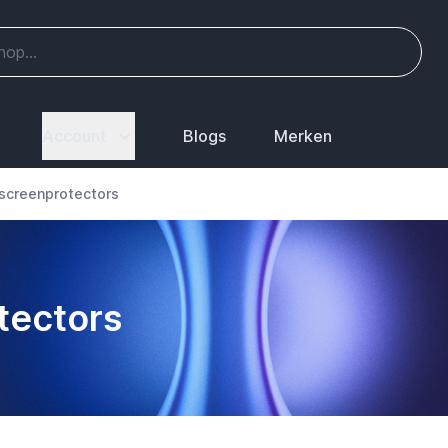
Account
Blogs
Merken
 screenprotectors
tectors