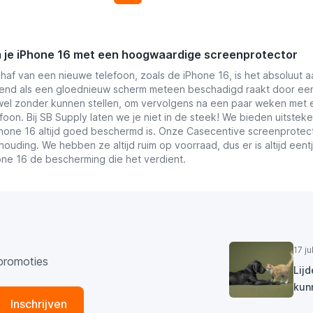
je iPhone 16 met een hoogwaardige screenprotector
chaf van een nieuwe telefoon, zoals de iPhone 16, is het absoluut a
lend als een gloednieuw scherm meteen beschadigd raakt door een
wel zonder kunnen stellen, om vervolgens na een paar weken met e
foon. Bij SB Supply laten we je niet in de steek! We bieden uitste
hone 16 altijd goed beschermd is. Onze Casecentive screenprotecto
rhouding. We hebben ze altijd ruim op voorraad, dus er is altijd een
one 16 de bescherming die het verdient.
17 j
promoties
Lij
kun
Inschrijven