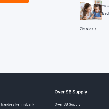
29 j
Bac
Zie alles
Over SB Supply
 bandjes kennisbank
Over SB Supply