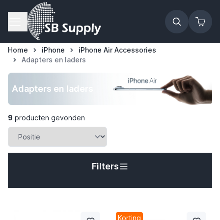
Ga naar de inhoud
Home
iPhone
iPhone Air Accessories
Adapters en laders
Adapters en laders
9
producten gevonden
Filters
t
Korting