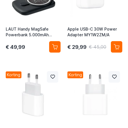
t
t
LAUT Handy MagSafe
Apple USB-C 30W Power
Powerbank 5.000mAh
Adapter MY1W2ZM/A
t
zwart
t
€ 49,99
€ 29,99
€ 45,00
t
t
Korting
Korting
t
t
t