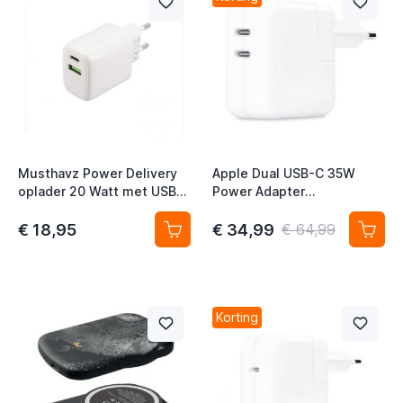
Musthavz Power Delivery
Apple Dual USB-C 35W
oplader 20 Watt met USB-A
Power Adapter
en USB-C poort wit
MNWP3ZM/A
t
€ 18,95
€ 34,99
€ 64,99
Korting
t