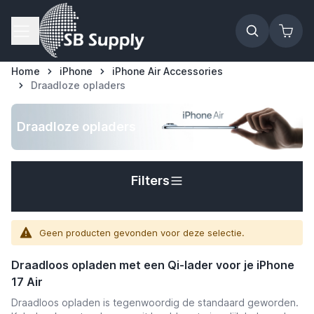
Ga naar de inhoud
Home
iPhone
iPhone Air Accessories
Draadloze opladers
t
Draadloze opladers
Filters
Geen producten gevonden voor deze selectie.
Draadloos opladen met een Qi-lader voor je iPhone
17 Air
Draadloos opladen is tegenwoordig de standaard geworden.