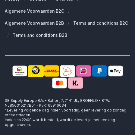
Duurzaamheid
Welke Apple AirPods heb ik?
Reserve onderdelen
Algemene Voorwaarden B2C
/
Werken bij SB Supply
Welke MagSafe heb ik nodig?
Daarom SB Supply
Algemene Voorwaarden B2B
/
Terms and conditions B2C
Working at SB Supply
Groot en uniek assortiment
400.000+ klanten geleverd
/
Terms and conditions B2B
Niet goed, geld terug
Ook jouw zakelijke specialist!
SB Supply Europe B.V. - Batterij 7, 7141 JL, GROENLO - BTW:
NL856315217B01 - KvK: 65916034
*Levering volgende dag indien voorradig, geen levering op zondag
of feestdagen.
Indien na 22:00 wordt besteld, wordt de levertijd met een dag
opgeschoven.