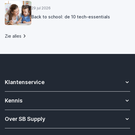
29 jul 2026
Back to school: de 10 tech-essentials
Zie alles
Klantenservice
Contact
Kennis
Betalen
Apple Watch bandjes kennisbank
Verzending & bezorging
Over SB Supply
Onderwijs oplossingen
Garantieservice
Over SB Supply