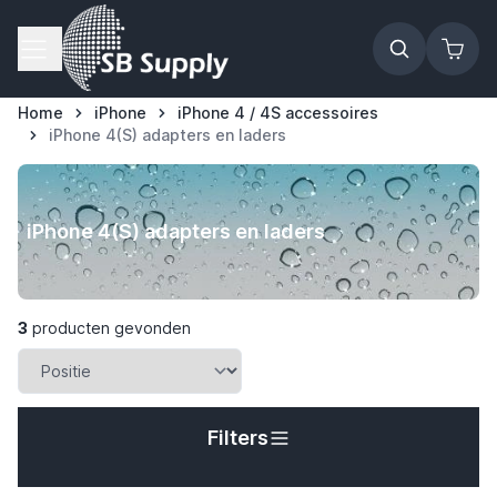
Ga naar de inhoud
Home
iPhone
iPhone 4 / 4S accessoires
iPhone 4(S) adapters en laders
iPhone 4(S) adapters en laders
3
producten gevonden
Filters
t