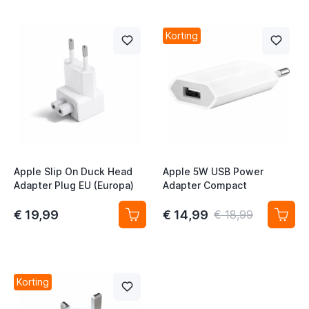
t
t
Korting
t
t
t
t
Apple Slip On Duck Head
Apple 5W USB Power
Adapter Plug EU (Europa)
Adapter Compact
€ 19,99
€ 14,99
€ 18,99
t
Korting