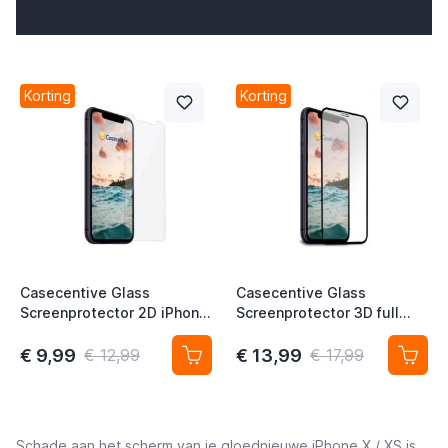
t
t
Korting
Korting
t
Casecentive Glass
Casecentive Glass
Screenprotector 2D iPhone
Screenprotector 3D full
11 Pro / X / XS
cover iPhone X / XS
€ 9,99
€ 13,99
€ 12,99
€ 17,99
Schade aan het scherm van je gloednieuwe iPhone X / XS is