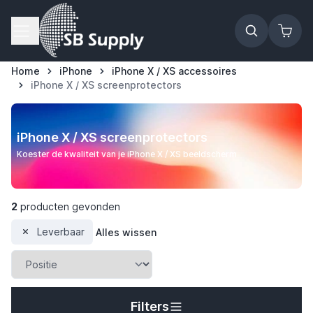
Ga naar de inhoud
Home
iPhone
iPhone X / XS accessoires
iPhone X / XS screenprotectors
iPhone X / XS screenprotectors
Koester de kwaliteit van je iPhone X / XS beeldscherm
2
producten gevonden
Leverbaar
Alles wissen
t
Filters