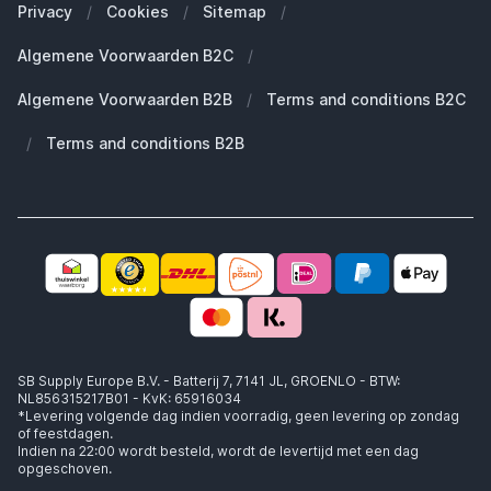
Zakelijke klanten (B2B)
Privacy
/
Cookies
/
Sitemap
/
Duurzaamheid
Welke Apple AirPods heb ik?
Reserve onderdelen
Algemene Voorwaarden B2C
/
Werken bij SB Supply
Welke MagSafe heb ik nodig?
Daarom SB Supply
Algemene Voorwaarden B2B
/
Terms and conditions B2C
Working at SB Supply
Groot en uniek assortiment
400.000+ klanten geleverd
/
Terms and conditions B2B
Niet goed, geld terug
Ook jouw zakelijke specialist!
SB Supply Europe B.V. - Batterij 7, 7141 JL, GROENLO - BTW:
NL856315217B01 - KvK: 65916034
*Levering volgende dag indien voorradig, geen levering op zondag
of feestdagen.
Indien na 22:00 wordt besteld, wordt de levertijd met een dag
opgeschoven.