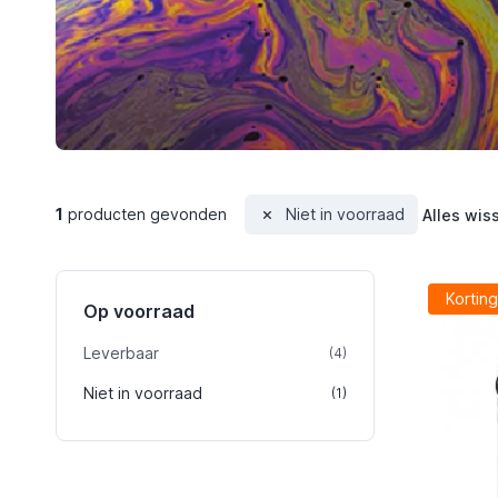
1
producten gevonden
Niet in voorraad
Alles wis
Korting
Op voorraad
Leverbaar
product
(4)
Niet in voorraad
product
(1)