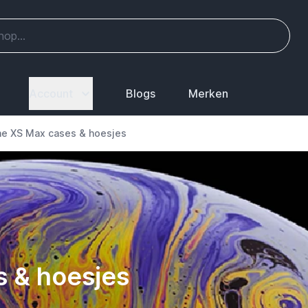
Account
Blogs
Merken
ne XS Max cases & hoesjes
 & hoesjes