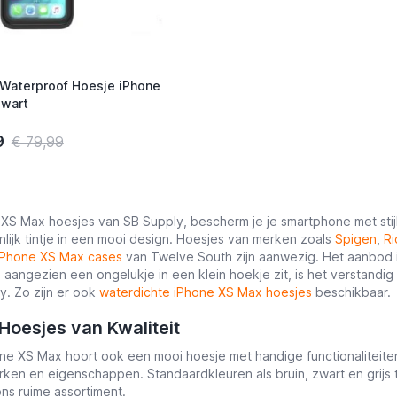
 Waterproof Hoesje iPhone
Zwart
9
€ 79,99
XS Max hoesjes van SB Supply, bescherm je je smartphone met stijl, 
lijk tintje in een mooi design. Hoesjes van merken zoals
Spigen
,
Ri
Phone XS Max cases
van Twelve South zijn aanwezig. Het aanbod i
 aangezien een ongelukje in een klein hoekje zit, is het verstandig 
y. Zo zijn er ook
waterdichte iPhone XS Max hoesjes
beschikbaar.
Hoesjes van Kwaliteit
one XS Max hoort ook een mooi hoesje met handige functionaliteite
rken en eigenschappen. Standaardkleuren als bruin, zwart en grijs t
ons ruime assortiment.