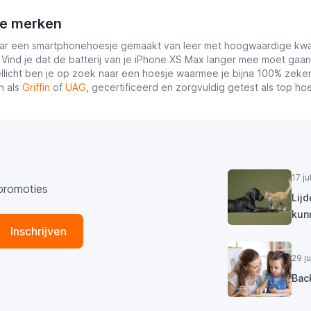
re merken
r een smartphonehoesje gemaakt van leer met hoogwaardige kwali
. Vind je dat de batterij van je iPhone XS Max langer mee moet ga
llicht ben je op zoek naar een hoesje waarmee je bijna 100% zekerh
n als
Griffin
of
UAG
, gecertificeerd en zorgvuldig getest als top hoe
17 j
promoties
Lij
kun
Inschrijven
29 j
Bac