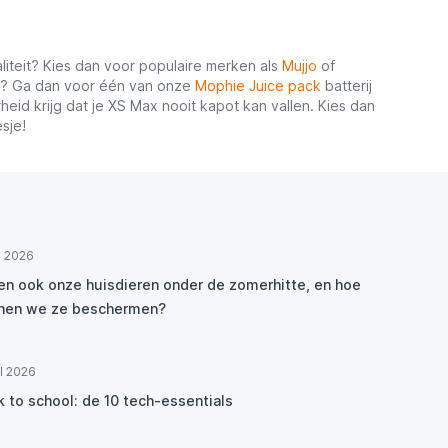
teit? Kies dan voor populaire merken als
Mujjo
of
an? Ga dan voor één van onze
Mophie Juice pack
batterij
eid krijg dat je XS Max nooit kapot kan vallen. Kies dan
sje!
ul 2026
den ook onze huisdieren onder de zomerhitte, en hoe
nen we ze beschermen?
ul 2026
k to school: de 10 tech-essentials