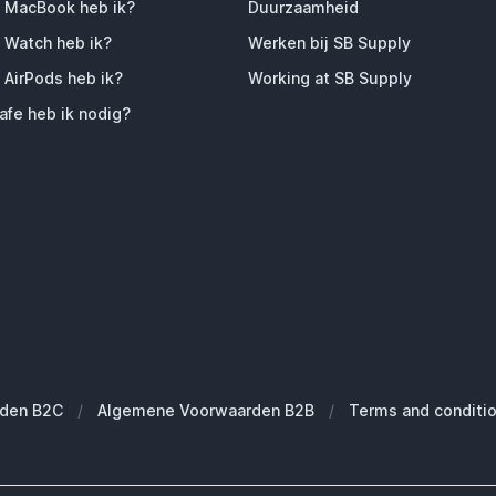
 MacBook heb ik?
Duurzaamheid
 Watch heb ik?
Werken bij SB Supply
 AirPods heb ik?
Working at SB Supply
fe heb ik nodig?
den B2C
/
Algemene Voorwaarden B2B
/
Terms and conditi