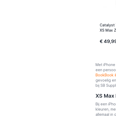
Catalyst
XS Max 
€ 49,9
Met iPhone 
een persoon
BookBook i
gevoelig en
bij SB Suppl
XS Max 
Bij een iPh
kleuren, me
allemaal in 