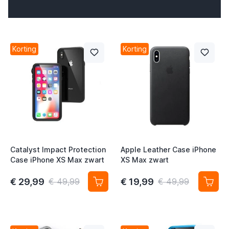
t
Korting
Korting
t
Catalyst Impact Protection
Apple Leather Case iPhone
Case iPhone XS Max zwart
XS Max zwart
t
€ 29,99
€ 19,99
€ 49,99
€ 49,99
t