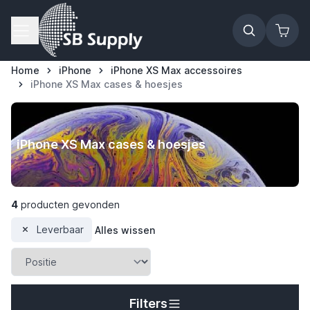
Ga naar de inhoud
Home
iPhone
iPhone XS Max accessoires
iPhone XS Max cases & hoesjes
iPhone XS Max cases & hoesjes
4
producten gevonden
Leverbaar
Alles wissen
t
Filters