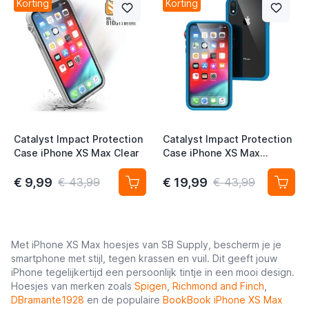
Korting
Korting
t
t
t
Catalyst Impact Protection
Catalyst Impact Protection
Case iPhone XS Max Clear
Case iPhone XS Max
t
Blueridge / Sunset
€ 9,99
€ 19,99
€ 43,99
€ 43,99
Met iPhone XS Max hoesjes van SB Supply, bescherm je je
smartphone met stijl, tegen krassen en vuil. Dit geeft jouw
iPhone tegelijkertijd een persoonlijk tintje in een mooi design.
Hoesjes van merken zoals
Spigen
,
Richmond and Finch
,
DBramante1928
en de populaire
BookBook iPhone XS Max