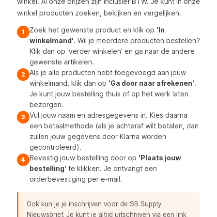
winkel. Al onze prijzen zijn inclusief BTW. Je kunt in onze
winkel producten zoeken, bekijken en vergelijken.
Zoek het gewenste product en klik op
'In
1
winkelmand'
. Wil je meerdere producten bestellen?
Klik dan op 'verder winkelen' en ga naar de andere
gewenste artikelen.
Als je alle producten hebt toegevoegd aan jouw
2
winkelmand, klik dan op
'Ga door naar afrekenen'
.
Je kunt jouw bestelling thuis of op het werk laten
bezorgen.
Vul jouw naam en adresgegevens in. Kies daarna
3
een betaalmethode (als je achteraf wilt betalen, dan
zullen jouw gegevens door Klarna worden
gecontroleerd).
Bevestig jouw bestelling door op
'Plaats jouw
4
bestelling'
te klikken. Je ontvangt een
orderbevestiging per e-mail.
Ook kun je je inschrijven voor de SB Supply
Nieuwsbrief. Je kunt je altijd uitschrijven via een link