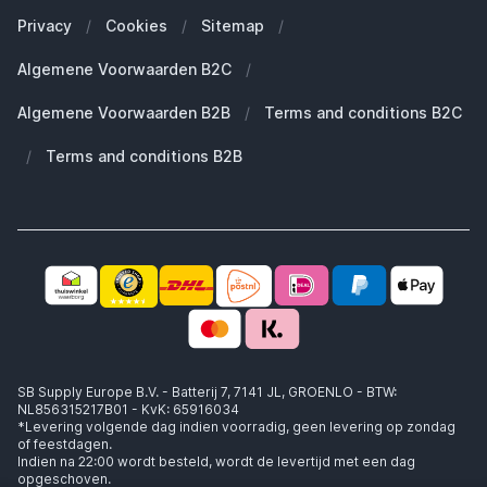
Onze blogs
Welke Apple Watch heb ik?
Zakelijke klanten (B2B)
Privacy
/
Cookies
/
Sitemap
/
Duurzaamheid
Welke Apple AirPods heb ik?
Reserve onderdelen
Algemene Voorwaarden B2C
/
Werken bij SB Supply
Welke MagSafe heb ik nodig?
Daarom SB Supply
Algemene Voorwaarden B2B
/
Terms and conditions B2C
Working at SB Supply
Groot en uniek assortiment
400.000+ klanten geleverd
/
Terms and conditions B2B
Niet goed, geld terug
Ook jouw zakelijke specialist!
SB Supply Europe B.V. - Batterij 7, 7141 JL, GROENLO - BTW:
NL856315217B01 - KvK: 65916034
*Levering volgende dag indien voorradig, geen levering op zondag
of feestdagen.
Indien na 22:00 wordt besteld, wordt de levertijd met een dag
opgeschoven.