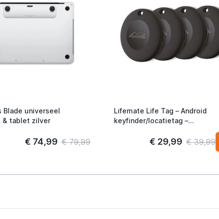
 Blade universeel
Lifemate Life Tag – Android
& tablet zilver
keyfinder/locatietag –
Android/Google Find My Devic
4-pack
€ 74,99
€ 29,99
€ 79,99
€ 39,99