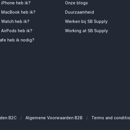
 iPhone heb ik?
Onze blogs
 MacBook heb ik?
Duurzaamheid
 Watch heb ik?
Werken bij SB Supply
 AirPods heb ik?
Working at SB Supply
fe heb ik nodig?
den B2C
/
Algemene Voorwaarden B2B
/
Terms and conditi