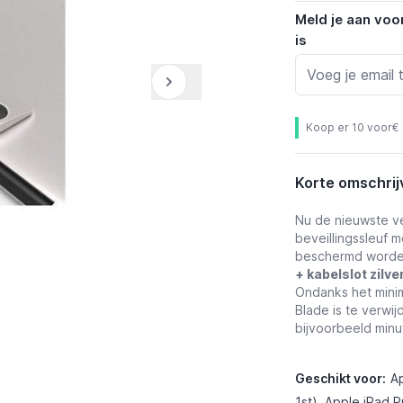
Meld je aan voo
is
Koop er 10 voor
€
Korte omschrij
Nu de nieuwste v
beveillingssleuf 
beschermd worde
+ kabelslot zilve
Ondanks het minim
Blade is te verwi
bijvoorbeeld minu
Geschikt voor:
Ap
1st), Apple iPad P