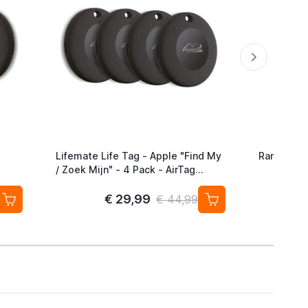
Lifemate Life Tag - Apple "Find My
Ranqer Ap
/ Zoek Mijn" - 4 Pack - AirTag
e –
Alternatief
€ 29,99
€ 44,99