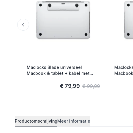
Maclocks Blade universeel
Maclocks
Macbook & tablet + kabel met
Macbook 
codeslot zilver
€ 79,99
€ 99,99
Productomschrijving
Meer informatie