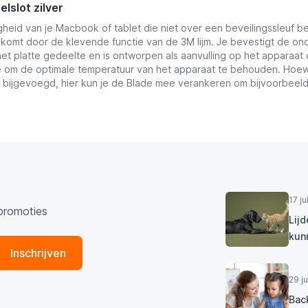
lslot zilver
gheid van je Macbook of tablet die niet over een beveilingssleuf bes
 komt door de klevende functie van de 3M lijm. Je bevestigt de o
 het platte gedeelte en is ontworpen als aanvulling op het apparaat 
ie om de optimale temperatuur van het apparaat te behouden. Hoewe
 bijgevoegd, hier kun je de Blade mee verankeren om bijvoorbeeld
17 j
promoties
Lij
kun
Inschrijven
29 j
Bac