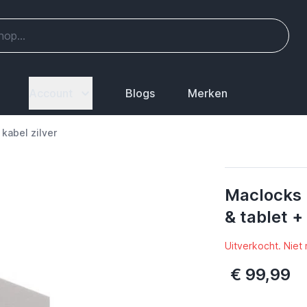
Account
Blogs
Merken
kabel zilver
Maclocks 
& tablet +
Uitverkocht. Niet
€ 99,99