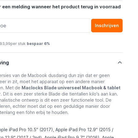
r een melding wanneer het product terug in voorraad
Inschrijven
 93,99
per stuk
bespaar
6
%
ving
ersies van de Macbook dusdanig dun zijn dat er geen
meer in zit, moet het apparaat op een andere manier
n. Met de
Maclocks Blade universeel Macbook & tablet
r
. Dit is een zeer sterke Blade die tientallen kilo's aan kan.
alistische ontwerp is dit een zeer functionele tool. De
jderen, echter moet dat op een geduldige manier door
tenlang een föhn erbij te houden.
ple iPad Pro 10.5" (2017), Apple iPad Pro 12.9" (2015 /
ro 12.9" (2017 / 2nd), Apple iPad Pro 9.7" (2016), Apple