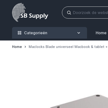
Ga naar de inhoud
Categorieën
Home
Home
Maclocks Blade universeel Macbook & tablet + 