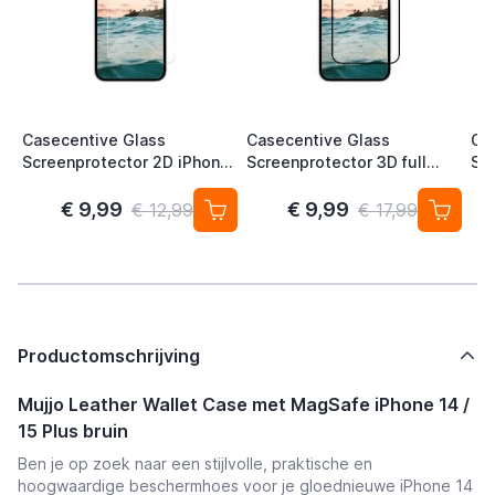
Casecentive Glass
Casecentive Glass
Ca
Screenprotector 2D iPhone
Screenprotector 3D full
Scr
15 Plus
cover iPhone 15 Plus
cov
€ 9,99
€ 9,99
€ 12,99
€ 17,99
Productomschrijving
Mujjo Leather Wallet Case met MagSafe iPhone 14 /
15 Plus bruin
Ben je op zoek naar een stijlvolle, praktische en
hoogwaardige beschermhoes voor je gloednieuwe iPhone 14