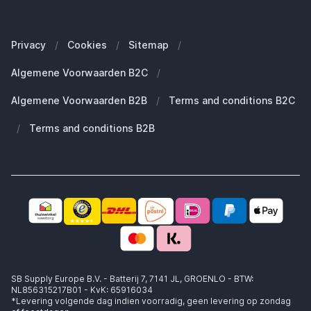
Onze merken
Welke Apple MacBook heb ik?
Veelgestelde vragen
Onze blogs
Welke Apple Watch heb ik?
Zakelijke klanten (B2B)
Privacy
/
Cookies
/
Sitemap
/
Duurzaamheid
Welke Apple AirPods heb ik?
Reserve onderdelen
Algemene Voorwaarden B2C
/
Werken bij SB Supply
Welke MagSafe heb ik nodig?
Daarom SB Supply
Algemene Voorwaarden B2B
/
Terms and conditions B2C
Working at SB Supply
Groot en uniek assortiment
400.000+ klanten geleverd
/
Terms and conditions B2B
Niet goed, geld terug
Ook jouw zakelijke specialist!
SB Supply Europe B.V. - Batterij 7, 7141 JL, GROENLO - BTW:
NL856315217B01 - KvK: 65916034
*Levering volgende dag indien voorradig, geen levering op zondag