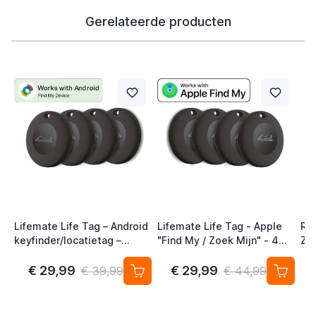
Gerelateerde producten
Lifemate Life Tag – Android
Lifemate Life Tag - Apple
Ra
keyfinder/locatietag –
"Find My / Zoek Mijn" - 4
Zw
Android/Google Find My
Pack - AirTag Alternatief
Device – 4-pack
€ 29,99
€ 29,99
€ 39,99
€ 44,99