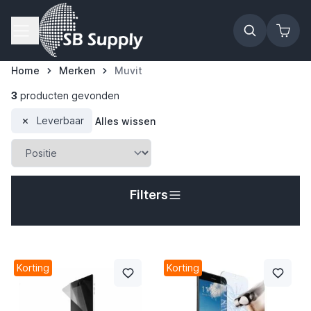
Ga naar de inhoud
Home
Merken
Muvit
3
producten gevonden
Leverbaar
Alles wissen
Filters
Korting
Korting