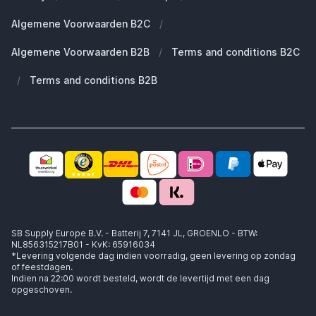
Duurzaamheid
Welke Apple AirPods heb ik?
Reserve onderdelen
Algemene Voorwaarden B2C
/
Werken bij SB Supply
Welke MagSafe heb ik nodig?
Daarom SB Supply
Algemene Voorwaarden B2B
/
Terms and conditions B2C
Working at SB Supply
Groot en uniek assortiment
400.000+ klanten geleverd
/
Terms and conditions B2B
Niet goed, geld terug
Ook jouw zakelijke specialist!
SB Supply Europe B.V. - Batterij 7, 7141 JL, GROENLO - BTW:
NL856315217B01 - KvK: 65916034
*Levering volgende dag indien voorradig, geen levering op zondag
of feestdagen.
Indien na 22:00 wordt besteld, wordt de levertijd met een dag
opgeschoven.