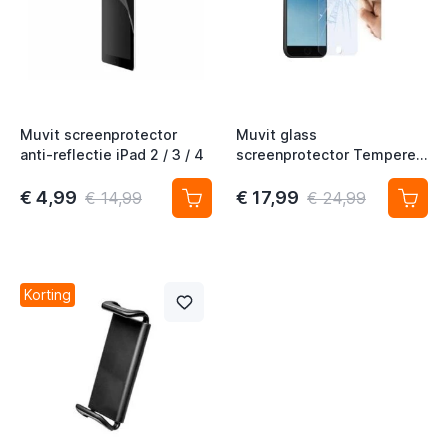
t
Muvit screenprotector
Muvit glass
t
anti-reflectie iPad 2 / 3 / 4
screenprotector Tempered
Glass 0.33mm iPhone 6 / 7
t
/ 8 / SE 2022
€ 4,99
€ 17,99
€ 14,99
€ 24,99
t
t
t
Korting
t