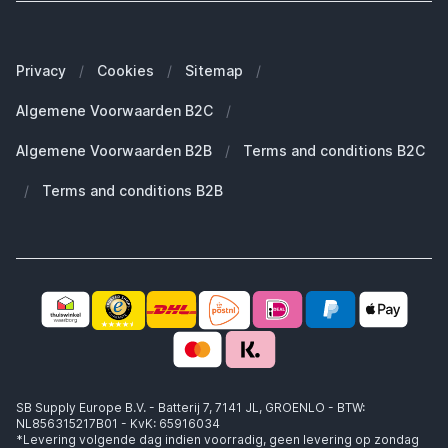
Onze merken
Welke Apple MacBook heb ik?
Veelgestelde vragen
Onze blogs
Welke Apple Watch heb ik?
Zakelijke klanten (B2B)
Privacy
/
Cookies
/
Sitemap
/
Duurzaamheid
Welke Apple AirPods heb ik?
Reserve onderdelen
Algemene Voorwaarden B2C
/
Werken bij SB Supply
Welke MagSafe heb ik nodig?
Daarom SB Supply
Algemene Voorwaarden B2B
/
Terms and conditions B2C
Working at SB Supply
Groot en uniek assortiment
400.000+ klanten geleverd
/
Terms and conditions B2B
Niet goed, geld terug
Ook jouw zakelijke specialist!
SB Supply Europe B.V. - Batterij 7, 7141 JL, GROENLO - BTW:
NL856315217B01 - KvK: 65916034
*Levering volgende dag indien voorradig, geen levering op zondag