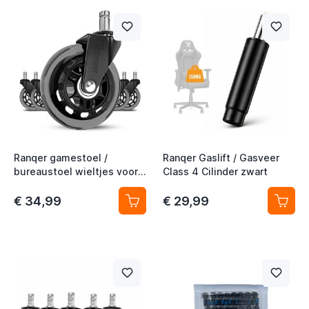
t
Ranqer gamestoel /
Ranqer Gaslift / Gasveer
t
bureaustoel wieltjes voor
Class 4 Cilinder zwart
harde vloeren
€ 34,99
€ 29,99