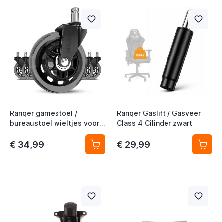
Ranqer gamestoel /
Ranqer Gaslift / Gasveer
t
bureaustoel wieltjes voor
Class 4 Cilinder zwart
harde vloeren
€ 34,99
€ 29,99
t