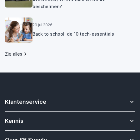
beschermen?
29 jul 2026
Back to school: de 10 tech-essentials
Zie alles
Klantenservice
Contact
Kennis
Betalen
Apple Watch bandjes kennisbank
Verzending & bezorging
Over SB Supply