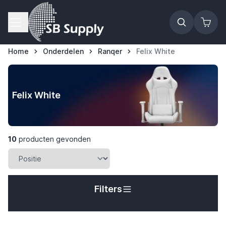
Ga naar de inhoud
Home
Onderdelen
Ranqer
Felix White
Felix White
10
producten gevonden
Filters
t