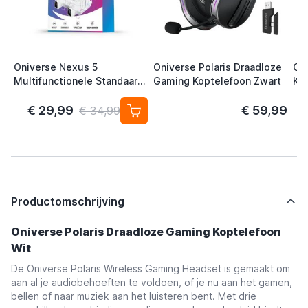
Oniverse Nexus 5
Oniverse Polaris Draadloze
On
Multifunctionele Standaard
Gaming Koptelefoon Zwart
Ko
(PS5/ PS5 Slim) Wit
€ 29,99
€ 59,99
€ 34,99
Productomschrijving
Oniverse Polaris Draadloze Gaming Koptelefoon
Wit
De Oniverse Polaris Wireless Gaming Headset is gemaakt om
aan al je audiobehoeften te voldoen, of je nu aan het gamen,
bellen of naar muziek aan het luisteren bent. Met drie