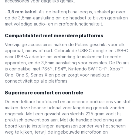
accessoires voor dagelijks gemak.
-
3,5 mm kabel
: Als de batterij bijna leeg is, schakel je over
op de 3,5mm-aansluiting om de headset te blijven gebruiken
met volledige audio- en microfoonfunctionaliteit.
Compatibiliteit met meerdere platforms
Veelzijdige accessoires maken de Polaris geschikt voor elk
apparaat, nieuw of oud. Gebruik de USB-C dongle en USB-C
naar USB-A adapter om verbinding te maken met recente
apparaten, en de 3,5mm aansluiting voor consoles. De Polaris
is compatibel met PS5™, PS4™, Nintendo SWITCH™, Xbox™
One, One S, Series X en pc en zorgt voor naadloze
connectiviteit op alle platforms.
Superieure comfort en controle
De verstelbare hoofdband en ademende oorkussens van stof
maken deze headset ideaal voor langdurig gebruik zonder
ongemak. Met een gewicht van slechts 225 gram voelt hij
praktisch gewichtloos aan. Met de handige bediening aan
boord kun je instellingen aanpassen zonder van het scherm
weg te kijken, terwijl de ingebouwde microfoon en