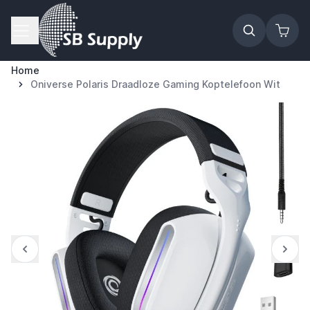
Ga naar de inhoud
Home
Oniverse Polaris Draadloze Gaming Koptelefoon Wit