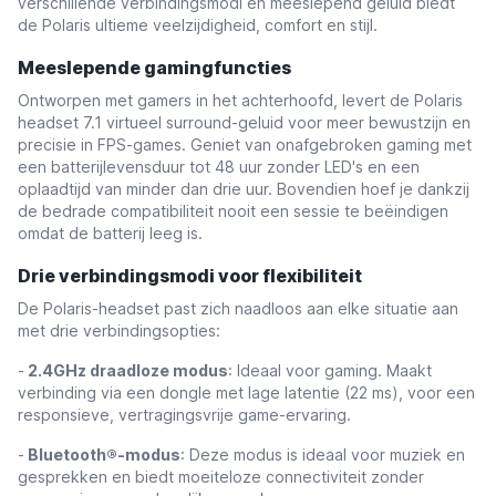
verschillende verbindingsmodi en meeslepend geluid biedt
de Polaris ultieme veelzijdigheid, comfort en stijl.
Meeslepende gamingfuncties
Ontworpen met gamers in het achterhoofd, levert de Polaris
headset 7.1 virtueel surround-geluid voor meer bewustzijn en
precisie in FPS-games. Geniet van onafgebroken gaming met
een batterijlevensduur tot 48 uur zonder LED's en een
oplaadtijd van minder dan drie uur. Bovendien hoef je dankzij
de bedrade compatibiliteit nooit een sessie te beëindigen
omdat de batterij leeg is.
Drie verbindingsmodi voor flexibiliteit
De Polaris-headset past zich naadloos aan elke situatie aan
met drie verbindingsopties:
-
2.4GHz draadloze modus
: Ideaal voor gaming. Maakt
verbinding via een dongle met lage latentie (22 ms), voor een
responsieve, vertragingsvrije game-ervaring.
-
Bluetooth®-modus
: Deze modus is ideaal voor muziek en
gesprekken en biedt moeiteloze connectiviteit zonder