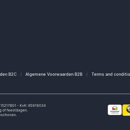
den B2C
/
Algemene Voorwaarden B2B
/
Terms and conditi
6315217B01 - KvK: 65916034
g of feestdagen.
geschoven.