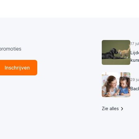
17 j
promoties
Lij
kun
Inschrijven
29 j
Bac
Zie alles