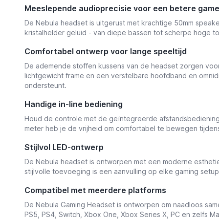
Meeslepende audioprecisie voor een betere game
De Nebula headset is uitgerust met krachtige 50mm speake
kristalhelder geluid - van diepe bassen tot scherpe hoge t
Comfortabel ontwerp voor lange speeltijd
De ademende stoffen kussens van de headset zorgen voor c
lichtgewicht frame en een verstelbare hoofdband en omnid
ondersteunt.
Handige in-line bediening
Houd de controle met de geïntegreerde afstandsbediening
meter heb je de vrijheid om comfortabel te bewegen tijden
Stijlvol LED-ontwerp
De Nebula headset is ontworpen met een moderne esthetiek e
stijlvolle toevoeging is een aanvulling op elke gaming setu
Compatibel met meerdere platforms
De Nebula Gaming Headset is ontworpen om naadloos samen 
PS5, PS4, Switch, Xbox One, Xbox Series X, PC en zelfs M