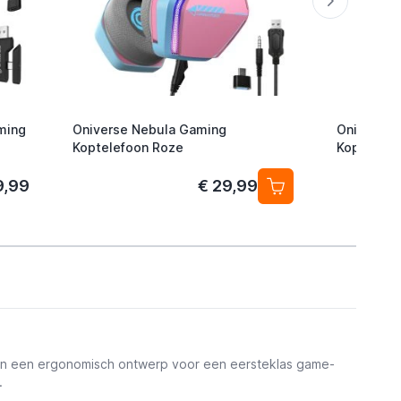
ming
Oniverse Nebula Gaming
Oniverse 
Koptelefoon Roze
Koptelefo
9,99
€ 29,99
 en een ergonomisch ontwerp voor een eersteklas game-
.