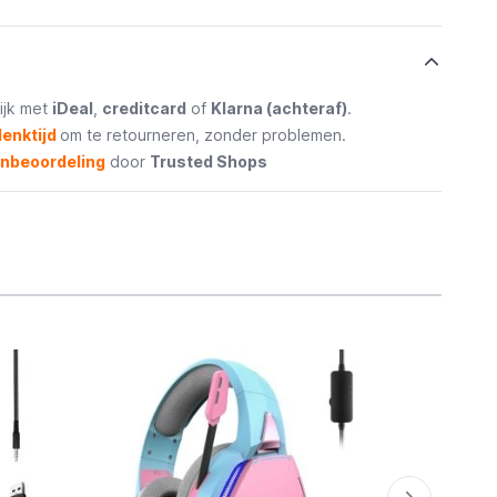
ijk met
iDeal
,
creditcard
of
Klarna (achteraf)
.
enktijd
om te retourneren, zonder problemen.
enbeoordeling
door
Trusted Shops