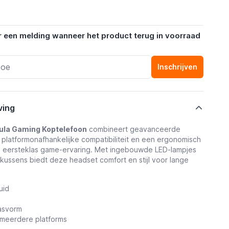
r een melding wanneer het product terug in voorraad
Inschrijven
ving
ula Gaming Koptelefoon
combineert geavanceerde
, platformonafhankelijke compatibiliteit en een ergonomisch
 eersteklas game-ervaring. Met ingebouwde LED-lampjes
ussens biedt deze headset comfort en stijl voor lange
uid
asvorm
 meerdere platforms