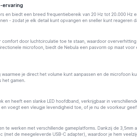
-ervaring
rs en biedt een breed frequentiebereik van 20 Hz tot 20.000 Hz e
onen - zodat je elk detail kunt opvangen en sneller kunt reageren 
omfort door luchtcirculatie toe te staan, waardoor oververhittin
irectionele microfoon, biedt de Nebula een pasvorm op maat voor
 waarmee je direct het volume kunt aanpassen en de microfoon k
s het gamen.
n heeft een slanke LED hoofdband, verkrijgbaar in verschillende k
p en voegt een vleugje levendigheid toe, of je nu de voorkeur geef
te werken met verschillende gameplatforms. Dankzij de 3,5mm aan
ac (met de meegeleverde USB-C adapter), waardoor je hem veelzijd