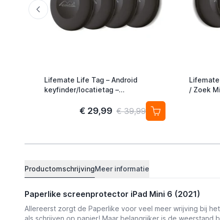
Lifemate Life Tag – Android
Lifemate
keyfinder/locatietag –
/ Zoek Mi
Android/Google Find My Device –
Alternati
4-pack
€ 29,99
€ 39,99
Productomschrijving
Meer informatie
Paperlike screenprotector iPad Mini 6 (2021)
Allereerst zorgt de Paperlike voor veel meer wrijving bij het
als schrijven op papier! Maar belangrijker is de weerstand 