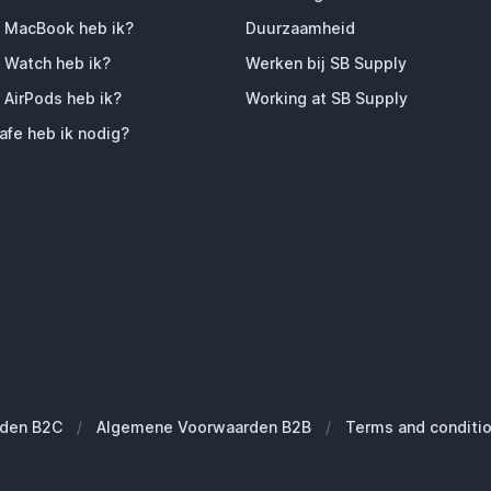
 MacBook heb ik?
Duurzaamheid
 Watch heb ik?
Werken bij SB Supply
 AirPods heb ik?
Working at SB Supply
fe heb ik nodig?
den B2C
/
Algemene Voorwaarden B2B
/
Terms and conditi