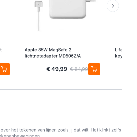
t
Apple 85W MagSafe 2
Lifemate L
lichtnetadapter MD506Z/A
keyfinder/
Android/G
2-pack
€ 49,99
€ 84,99
r het tekenen van lijnen zoals jij dat wilt. Het klinkt zelfs
en tekenenbewegingen.