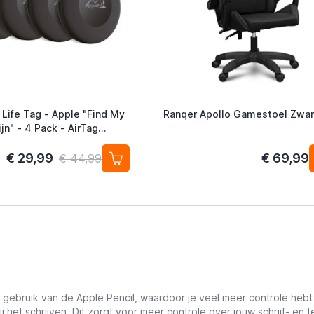
 Life Tag - Apple "Find My
Ranqer Apollo Gamestoel Zwar
jn" - 4 Pack - AirTag
ef
€ 29,99
€ 69,99
€ 44,99
 gebruik van de Apple Pencil, waardoor je veel meer controle hebt ove
bij het schrijven. Dit zorgt voor meer controle over jouw schrijf- 