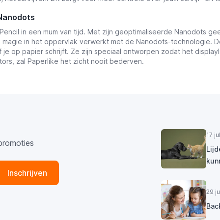
 Nanodots
Pencil in een mum van tijd. Met zijn geoptimaliseerde Nanodots ge
tje magie in het oppervlak verwerkt met de Nanodots-technologie.
sof je op papier schrijft. Ze zijn speciaal ontworpen zodat het displ
tors, zal Paperlike het zicht nooit bederven.
17 j
promoties
Lij
kun
Inschrijven
29 j
Bac