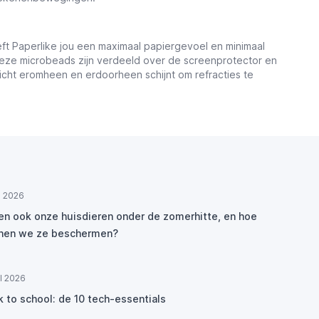
eft Paperlike jou een maximaal papiergevoel en minimaal
 Deze microbeads zijn verdeeld over de screenprotector en
aylicht eromheen en erdoorheen schijnt om refracties te
ul 2026
den ook onze huisdieren onder de zomerhitte, en hoe
nen we ze beschermen?
ul 2026
k to school: de 10 tech-essentials