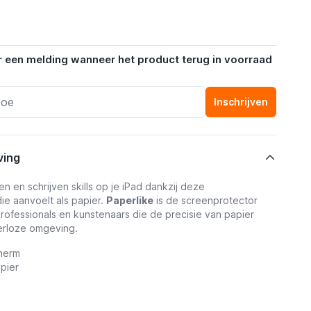
r een melding wanneer het product terug in voorraad
Inschrijven
ving
n en schrijven skills op je iPad dankzij deze
ie aanvoelt als papier.
Paperlike
is de screenprotector
rofessionals en kunstenaars die de precisie van papier
ierloze omgeving.
cherm
apier