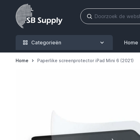
Ga naar de inhoud
Categorieën
Home
Home
Paperlike screenprotector iPad Mini 6 (2021)