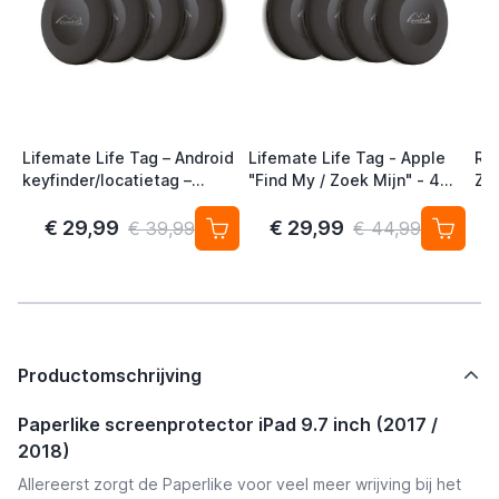
Lifemate Life Tag – Android
Lifemate Life Tag - Apple
Ra
keyfinder/locatietag –
"Find My / Zoek Mijn" - 4
Zw
Android/Google Find My
Pack - AirTag Alternatief
Device – 4-pack
€ 29,99
€ 29,99
€ 39,99
€ 44,99
Productomschrijving
Paperlike screenprotector iPad 9.7 inch (2017 /
2018)
Allereerst zorgt de Paperlike voor veel meer wrijving bij het