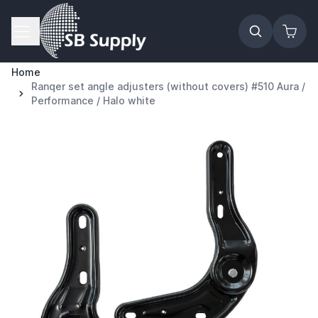
Ga naar de inhoud
Home
Ranqer set angle adjusters (without covers) #510 Aura /
Performance / Halo white