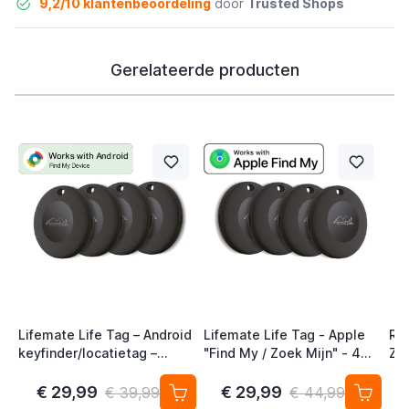
9,2/10 klantenbeoordeling
door
Trusted Shops
Gerelateerde producten
Lifemate Life Tag – Android
Lifemate Life Tag - Apple
Ra
keyfinder/locatietag –
"Find My / Zoek Mijn" - 4
Zw
Android/Google Find My
Pack - AirTag Alternatief
Device – 4-pack
€ 29,99
€ 29,99
€ 39,99
€ 44,99