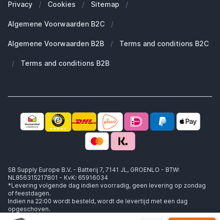
Zakelijke klanten (B2B)
Privacy
/
Cookies
/
Sitemap
/
Duurzaamheid
Welke Apple AirPods heb ik?
Reserve onderdelen
Algemene Voorwaarden B2C
/
Werken bij SB Supply
Welke MagSafe heb ik nodig?
Daarom SB Supply
Algemene Voorwaarden B2B
/
Terms and conditions B2C
Working at SB Supply
Groot en uniek assortiment
400.000+ klanten geleverd
/
Terms and conditions B2B
Niet goed, geld terug
Ook jouw zakelijke specialist!
SB Supply Europe B.V. - Batterij 7, 7141 JL, GROENLO - BTW:
NL856315217B01 - KvK: 65916034
*Levering volgende dag indien voorradig, geen levering op zondag
of feestdagen.
Indien na 22:00 wordt besteld, wordt de levertijd met een dag
opgeschoven.