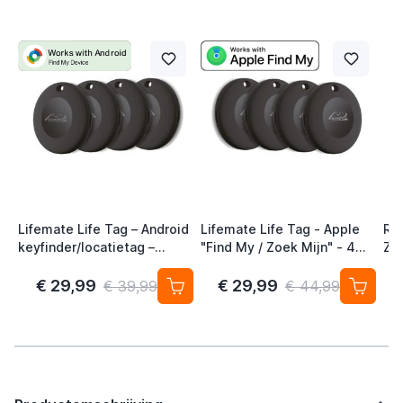
Lifemate Life Tag – Android
Lifemate Life Tag - Apple
Ra
keyfinder/locatietag –
"Find My / Zoek Mijn" - 4
Zw
Android/Google Find My
Pack - AirTag Alternatief
Device – 4-pack
€ 29,99
€ 29,99
€ 39,99
€ 44,99