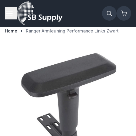
Ga naar de inhoud
Home
Ranqer Armleuning Performance Links Zwart