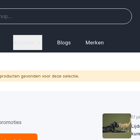
Account
Blogs
Merken
producten gevonden voor deze selectie.
17 j
promoties
Lij
kun