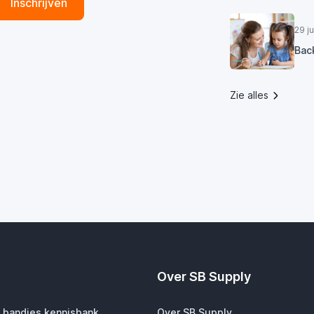
Inschrijven
29 j
Bac
Zie alles
Over SB Supply
 bandjes kennisbank
Over SB Supply