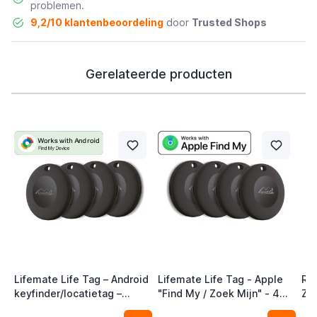
problemen.
9,2/10 klantenbeoordeling
door
Trusted Shops
Gerelateerde producten
Lifemate Life Tag – Android
Lifemate Life Tag - Apple
Ra
keyfinder/locatietag –
"Find My / Zoek Mijn" - 4
Zw
Android/Google Find My
Pack - AirTag Alternatief