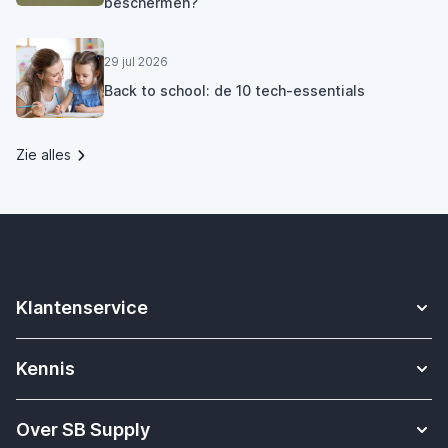
beschermen?
29 jul 2026
Back to school: de 10 tech-essentials
Zie alles
Klantenservice
Contact
Kennis
Betalen
Apple Watch bandjes kennisbank
Verzending & bezorging
Over SB Supply