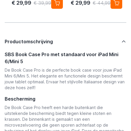
Device – 4-pack
€ 29,99
€ 29,99
€ 39,99
€ 44,99
Productomschrijving
SBS Book Case Pro met standaard voor iPad Mini
6/Mini 5
De Book Case Pro is de perfecte book case voor jouw iPad
Mini 6/Mini 5. Het elegante en functionele design beschermt
jouw tablet optimaal. Ervaar het stijlvolle Italiaanse design van
deze hoes zelf!
Bescherming
De Book Case Pro heeft een harde buitenkant die
uitstekende bescherming biedt tegen kleine stoten en
krassen. De binnenkant is gemaakt van een
microvezelvoering die geen sporen achterlaat op de
behuizing of het display van jouw iPad. Door de magnetische