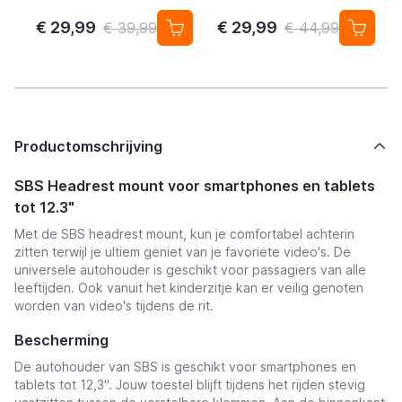
Android/Google Find My
Pack - AirTag Alternatief
Device – 4-pack
€ 29,99
€ 29,99
€ 39,99
€ 44,99
Productomschrijving
SBS Headrest mount voor smartphones en tablets
tot 12.3"
Met de SBS headrest mount, kun je comfortabel achterin
zitten terwijl je ultiem geniet van je favoriete video's. De
universele autohouder is geschikt voor passagiers van alle
leeftijden. Ook vanuit het kinderzitje kan er veilig genoten
worden van video's tijdens de rit.
Bescherming
De autohouder van SBS is geschikt voor smartphones en
tablets tot 12,3". Jouw toestel blijft tijdens het rijden stevig