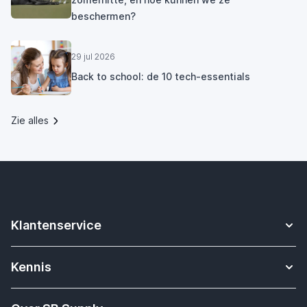
beschermen?
29 jul 2026
Back to school: de 10 tech-essentials
Zie alles
Klantenservice
Contact
Kennis
Betalen
Apple Watch bandjes kennisbank
Verzending & bezorging