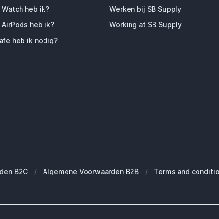
 Watch heb ik?
Werken bij SB Supply
 AirPods heb ik?
Working at SB Supply
fe heb ik nodig?
den B2C
/
Algemene Voorwaarden B2B
/
Terms and conditi