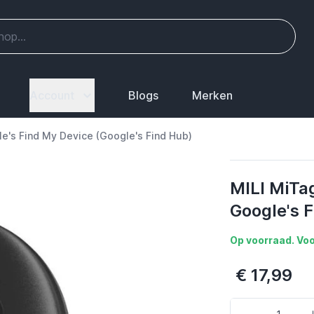
Account
Blogs
Merken
le's Find My Device (Google's Find Hub)
MILI MiTag
Google's F
Op voorraad. Voo
€ 17,99
Aantal