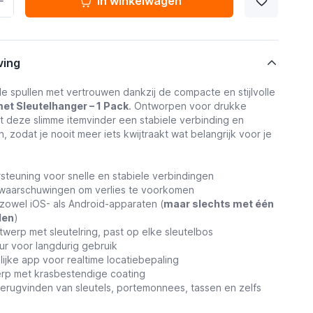
In winkelwagen
ving
le spullen met vertrouwen dankzij de compacte en stijlvolle
et Sleutelhanger – 1 Pack
. Ontworpen voor drukke
edt deze slimme itemvinder een stabiele verbinding en
, zodat je nooit meer iets kwijtraakt wat belangrijk voor je
steuning voor snelle en stabiele verbindingen
swaarschuwingen om verlies te voorkomen
zowel iOS- als Android-apparaten (
maar slechts met één
len
)
ntwerp met sleutelring, past op elke sleutelbos
uur voor langdurig gebruik
lijke app voor realtime locatiebepaling
rp met krasbestendige coating
 terugvinden van sleutels, portemonnees, tassen en zelfs