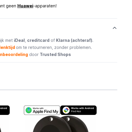
unt geen
Huawei
-apparaten!
ijk met
iDeal
,
creditcard
of
Klarna (achteraf)
.
enktijd
om te retourneren, zonder problemen.
enbeoordeling
door
Trusted Shops