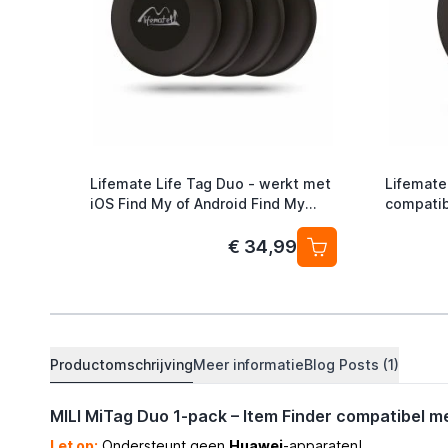
Lifemate Life Tag Duo - werkt met
Lifemate
iOS Find My of Android Find My
compatib
device - Itemfinder Airtag
Pack
alternatief - 4-Pack
€ 34,99
Productomschrijving
Meer informatie
Blog Posts (1)
MILI MiTag Duo 1-pack – Item Finder compatibel m
Let op:
Ondersteunt geen
Huawei
-apparaten!