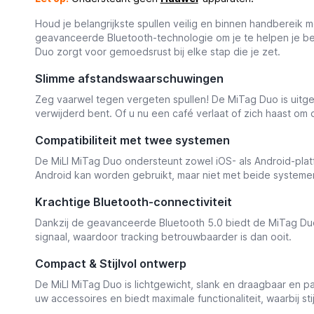
Houd je belangrijkste spullen veilig en binnen handbereik 
geavanceerde Bluetooth-technologie om je te helpen je bezit
Duo zorgt voor gemoedsrust bij elke stap die je zet.
Slimme afstandswaarschuwingen
Zeg vaarwel tegen vergeten spullen! De MiTag Duo is uitg
verwijderd bent. Of u nu een café verlaat of zich haast om 
Compatibiliteit met twee systemen
De MiLI MiTag Duo ondersteunt zowel iOS- als Android-plat
Android kan worden gebruikt, maar niet met beide systemen
Krachtige Bluetooth-connectiviteit
Dankzij de geavanceerde Bluetooth 5.0 biedt de MiTag Duo e
signaal, waardoor tracking betrouwbaarder is dan ooit.
Compact & Stijlvol ontwerp
De MiLI MiTag Duo is lichtgewicht, slank en draagbaar en pa
uw accessoires en biedt maximale functionaliteit, waarbij s