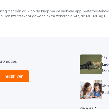
racking met één druk op de knop via de mobiele app, waterbestendi
spullen kwijtraakt of gewoon extra zekerheid wilt, de MiLI MiTag Duo
17 j
promoties
Lij
kun
Inschrijven
29 j
Bac
Zie alles