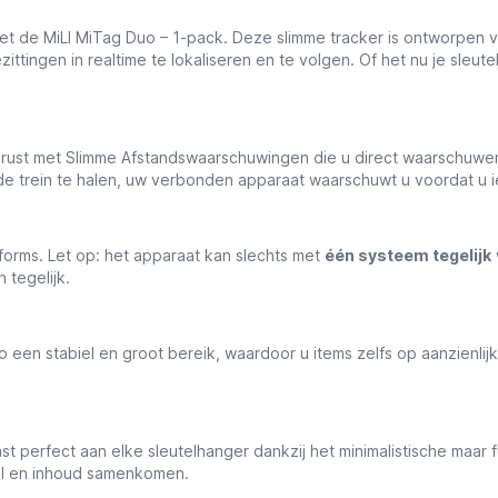
met de MiLI MiTag Duo – 1-pack. Deze slimme tracker is ontworpen v
tingen in realtime te lokaliseren en te volgen. Of het nu je sleutel
erust met Slimme Afstandswaarschuwingen die u direct waarschuwe
de trein te halen, uw verbonden apparaat waarschuwt u voordat u iet
forms. Let op: het apparaat kan slechts met
één systeem tegelijk
 tegelijk.
en stabiel en groot bereik, waardoor u items zelfs op aanzienlijk
st perfect aan elke sleutelhanger dankzij het minimalistische maar 
tijl en inhoud samenkomen.