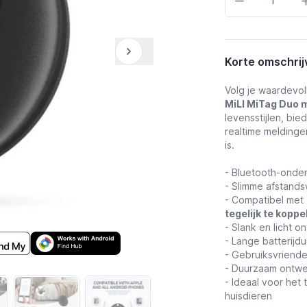
Korte omschrij
Volg je waardevol
MiLI MiTag Duo m
levensstijlen, bi
realtime meldingen
is.
- Bluetooth-onder
- Slimme afstand
- Compatibel met 
tegelijk te koppe
- Slank en licht o
- Lange batterijd
- Gebruiksvriende
- Duurzaam ontwe
- Ideaal voor het
huisdieren