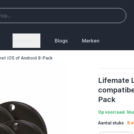
Account
Blogs
Merken
met iOS of Android 8-Pack
Lifemate L
compatibe
Pack
Op voorraad. Voo
Aantal stuks
8 s