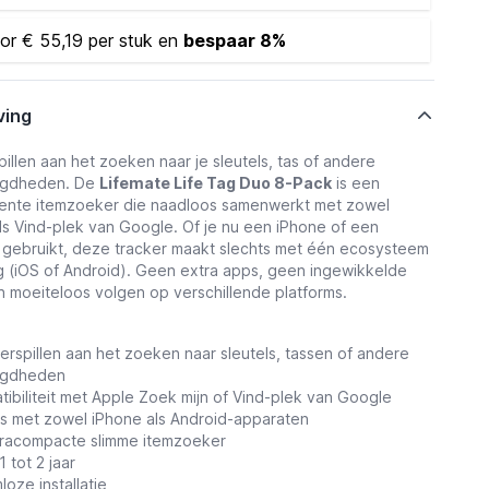
or € 55,19 per stuk en
bespaar
8%
ving
pillen aan het zoeken naar je sleutels, tas of andere
digdheden. De
Lifemate Life Tag Duo 8-Pack
is een
igente itemzoeker die naadloos samenwerkt met zowel
ls Vind-plek van Google. Of je nu een iPhone of een
 gebruikt, deze tracker maakt slechts met één ecosysteem
ng (iOS of Android). Geen extra apps, geen ingewikkelde
on moeiteloos volgen op verschillende platforms.
verspillen aan het zoeken naar sleutels, tassen of andere
igdheden
ibiliteit met Apple Zoek mijn of Vind-plek van Google
s met zowel iPhone als Android-apparaten
ltracompacte slimme itemzoeker
1 tot 2 jaar
loze installatie