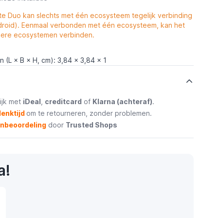
e Duo kan slechts met één ecosysteem tegelijk verbinding
droid). Eenmaal verbonden met één ecosysteem, kan het
dere ecosystemen verbinden.
 (L × B × H, cm): 3,84 x 3,84 x 1
ijk met
iDeal
,
creditcard
of
Klarna (achteraf)
.
enktijd
om te retourneren, zonder problemen.
enbeoordeling
door
Trusted Shops
a!