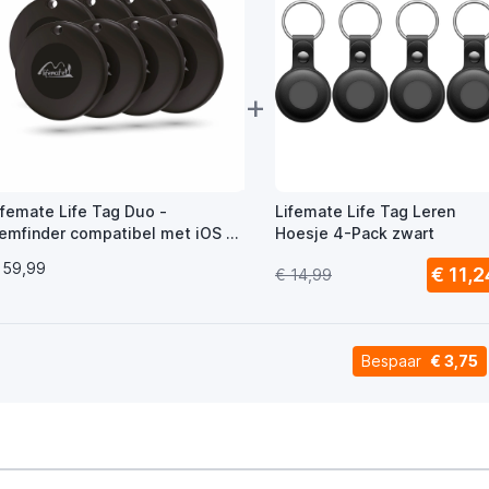
+
ifemate Life Tag Duo -
Lifemate Life Tag Leren
temfinder compatibel met iOS of
Hoesje 4-Pack zwart
ndroid 8-Pack
 59,99
€ 11,2
€ 14,99
Bespaar
€ 3,75