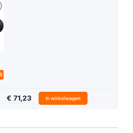
4
€ 71,23
In winkelwagen