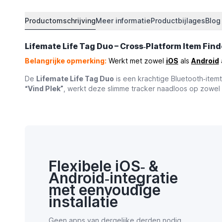
Productomschrijving
Meer informatie
Productbijlages
Blog
Lifemate Life Tag Duo – Cross‑Platform Item Find
Belangrijke opmerking:
Werkt met zowel
iOS
als
Android
De
Lifemate Life Tag Duo
is een krachtige Bluetooth‑itemt
“Vind Plek”
, werkt deze slimme tracker naadloos op zowel
Flexibele iOS‑ &
Android‑integratie
met eenvoudige
installatie
Geen apps van dergelijke derden nodig.