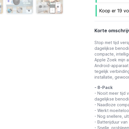
Koop er 19 vo
Korte omschrij
Stop met tijd vers
dagelijkse beno
compacte, intell
Apple Zoek mijn a
Android-apparaat
tegelijk verbindi
installatie, gewo
- 8-Pack
- Nooit meer tijd 
dagelijkse benod
- Naadloze compat
- Werkt moeiteloo
- Nog snellere, u
- Batterijduur van 
- Snelle, probleem