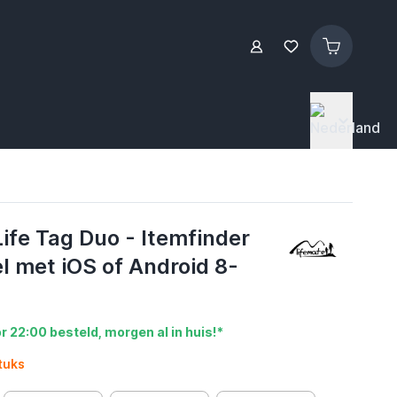
ife Tag Duo - Itemfinder
l met iOS of Android 8-
r 22:00 besteld, morgen al in huis!*
tuks