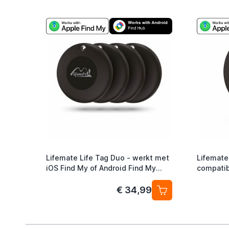
Lifemate Life Tag Duo - werkt met
Lifemate
iOS Find My of Android Find My
compatib
device - Itemfinder Airtag
Pack
alternatief - 4-Pack
€ 34,99