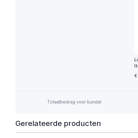
L
I
A
€
Totaalbedrag voor bundel
Gerelateerde producten