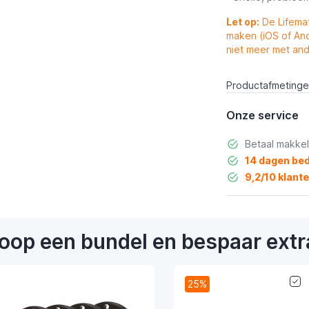
Let op:
De Lifemat
maken (iOS of An
niet meer met an
Productafmetingen
Onze service
Betaal makkel
14 dagen bed
9,2/10 klant
oop een bundel en bespaar extr
25%