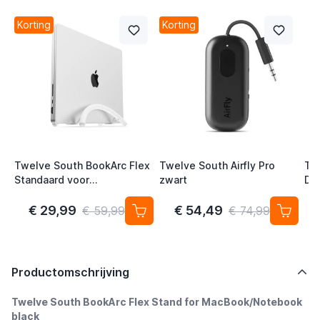
Korting
Korting
Twelve South BookArc Flex
Twelve South Airfly Pro
Twe
Standaard voor
zwart
De
MacBook/Notebook wit
€ 29,99
€ 54,49
€ 59,99
€ 74,99
Productomschrijving
Twelve South BookArc Flex Stand for MacBook/Notebook
black