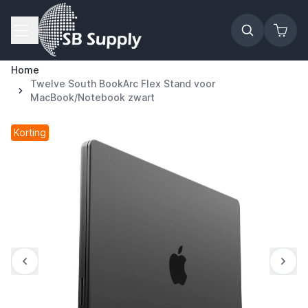
Ga naar de inhoud
Home
Twelve South BookArc Flex Stand voor
MacBook/Notebook zwart
Korting