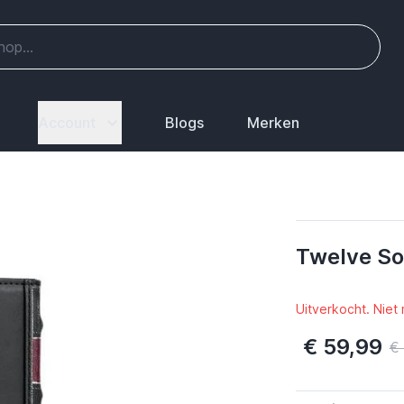
Account
Blogs
Merken
Twelve So
Uitverkocht. Niet
€ 59,99
€