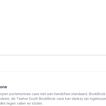
hone
rpen portemonnee case met een handsfree standaard. BookBook bi
obleem, de Twelve South BookBook case kan dankzij zijn ingebouw
ini tegen vallen en stoten.