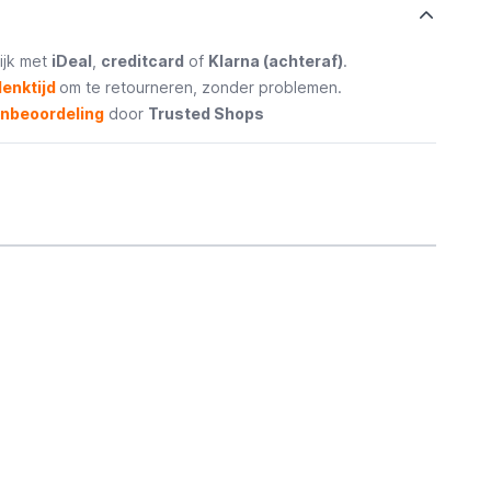
ijk met
iDeal
,
creditcard
of
Klarna (achteraf)
.
enktijd
om te retourneren, zonder problemen.
enbeoordeling
door
Trusted Shops