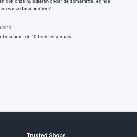
den ook onze huisdieren onder de zomerhitte, en hoe
nen we ze beschermen?
ul 2026
k to school: de 10 tech-essentials
Trusted Shops