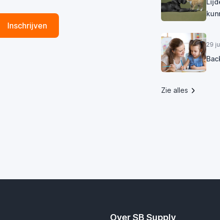
Lij
kun
Inschrijven
29 j
Bac
Zie alles
Over SB Supply