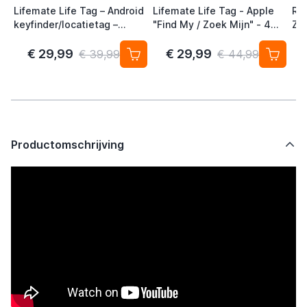
Lifemate Life Tag – Android
Lifemate Life Tag - Apple
Ra
keyfinder/locatietag –
"Find My / Zoek Mijn" - 4
Zw
Android/Google Find My
Pack - AirTag Alternatief
Device – 4-pack
€ 29,99
€ 29,99
€ 39,99
€ 44,99
Productomschrijving