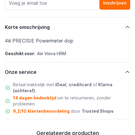
Inschrijven
Korte omschrijving
4iii PRECISIE Powermeter dop
Geschikt voor:
4iiii Viiiiva HRM
Onze service
Betaal makkelijk met
iDeal
,
creditcard
of
Klarna
(achteraf)
.
14 dagen bedenktijd
om te retourneren, zonder
problemen.
9,2/10 klantenbeoordeling
door
Trusted Shops
Gerelateerde producten