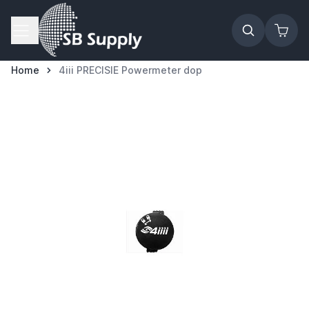
Ga naar de inhoud
Home
4iii PRECISIE Powermeter dop