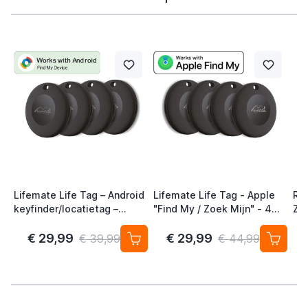
Lifemate Life Tag – Android
Lifemate Life Tag - Apple
Ra
keyfinder/locatietag –
"Find My / Zoek Mijn" - 4
Zw
Android/Google Find My
Pack - AirTag Alternatief
Device – 4-pack
€ 29,99
€ 29,99
€ 39,99
€ 44,99