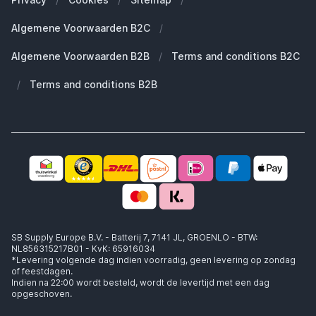
Duurzaamheid
Welke Apple AirPods heb ik?
Reserve onderdelen
Algemene Voorwaarden B2C
/
Werken bij SB Supply
Welke MagSafe heb ik nodig?
Daarom SB Supply
Algemene Voorwaarden B2B
/
Terms and conditions B2C
Working at SB Supply
Groot en uniek assortiment
400.000+ klanten geleverd
/
Terms and conditions B2B
Niet goed, geld terug
Ook jouw zakelijke specialist!
SB Supply Europe B.V. - Batterij 7, 7141 JL, GROENLO - BTW:
NL856315217B01 - KvK: 65916034
*Levering volgende dag indien voorradig, geen levering op zondag
of feestdagen.
Indien na 22:00 wordt besteld, wordt de levertijd met een dag
opgeschoven.