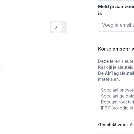
Meld je aan voo
is
Korte omschrij
Deze leren sleute
Raak jij je sleute
De
AirTag
sleutel
materialen.
- Speciaal ontwor
- Speciaal gelooi
- Robuust roestvrij
- IP67 (volledig s
Geschikt voor:
Ap