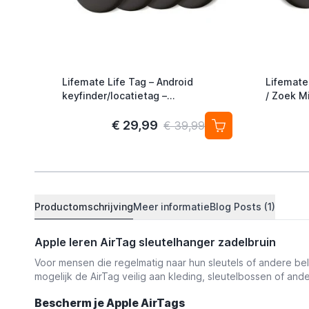
Lifemate Life Tag – Android
Lifemate
keyfinder/locatietag –
/ Zoek Mi
Android/Google Find My Device –
Alternati
4-pack
€ 29,99
€ 39,99
Productomschrijving
Meer informatie
Blog Posts (1)
Apple leren AirTag sleutelhanger zadelbruin
Voor mensen die regelmatig naar hun sleutels of andere be
mogelijk de AirTag veilig aan kleding, sleutelbossen of and
Bescherm je Apple AirTags