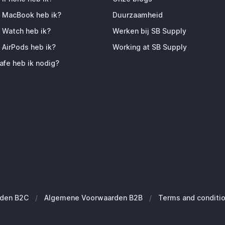
 MacBook heb ik?
Duurzaamheid
 Watch heb ik?
Werken bij SB Supply
 AirPods heb ik?
Working at SB Supply
fe heb ik nodig?
den B2C
/
Algemene Voorwaarden B2B
/
Terms and conditi