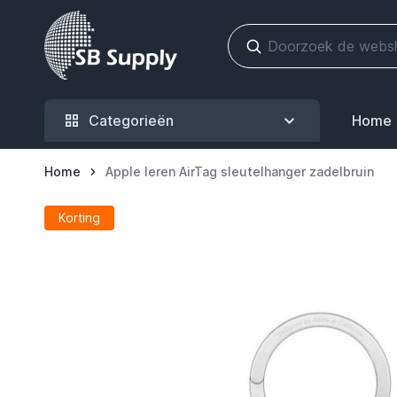
Ga naar de inhoud
Categorieën
Home
Home
Apple leren AirTag sleutelhanger zadelbruin
Korting