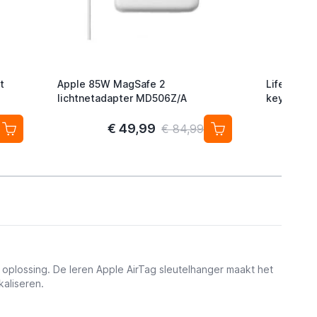
t
Apple 85W MagSafe 2
Lifemate L
lichtnetadapter MD506Z/A
keyfinder/
Android/G
2-pack
€ 49,99
€ 84,99
 oplossing. De leren Apple AirTag sleutelhanger maakt het
kaliseren.