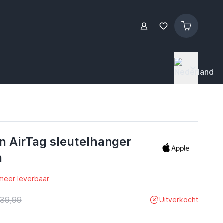
n AirTag sleutelhanger
n
 meer leverbaar
 39,99
Uitverkocht