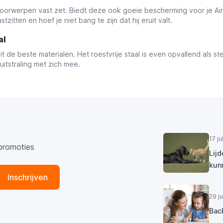
 voorwerpen vast zet. Biedt deze ook goeie bescherming voor je Ai
zitten en hoef je niet bang te zijn dat hij eruit valt.
al
 de beste materialen. Het roestvrije staal is even opvallend als ste
itstraling met zich mee.
17 j
promoties
Lij
kun
Inschrijven
29 j
Bac