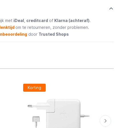
ijk met
iDeal
,
creditcard
of
Klarna (achteraf)
.
enktijd
om te retourneren, zonder problemen.
enbeoordeling
door
Trusted Shops
Korting