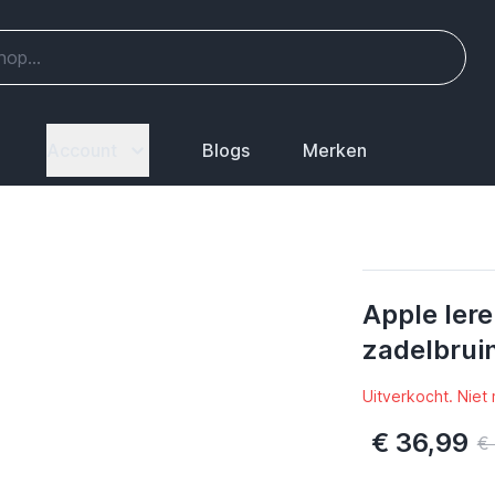
Account
Blogs
Merken
Apple lere
zadelbrui
Uitverkocht. Niet
€ 36,99
€