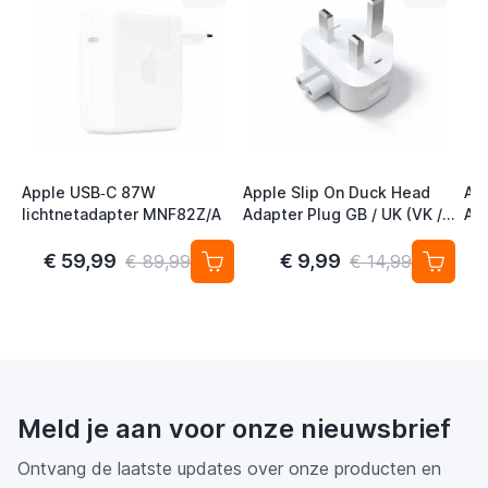
Apple USB‑C 87W
Apple Slip On Duck Head
Ap
lichtnetadapter MNF82Z/A
Adapter Plug GB / UK (VK /
Ad
Engeland)
EU 
€ 59,99
€ 9,99
€ 89,99
€ 14,99
Meld je aan voor onze nieuwsbrief
Ontvang de laatste updates over onze producten en