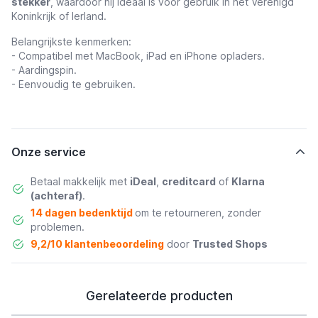
stekker
, waardoor hij ideaal is voor gebruik in het Verenigd
Koninkrijk of Ierland.
Belangrijkste kenmerken:
- Compatibel met MacBook, iPad en iPhone opladers.
- Aardingspin.
- Eenvoudig te gebruiken.
Onze service
Betaal makkelijk met
iDeal
,
creditcard
of
Klarna
(achteraf)
.
14 dagen bedenktijd
om te retourneren, zonder
problemen.
9,2/10 klantenbeoordeling
door
Trusted Shops
Gerelateerde producten