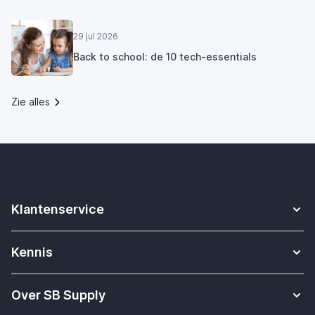
29 jul 2026
Back to school: de 10 tech-essentials
Zie alles
Klantenservice
Contact
Kennis
Betalen
Apple Watch bandjes kennisbank
Verzending & bezorging
Over SB Supply
Onderwijs oplossingen
Garantieservice