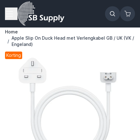
Ga naar de inhoud
Home
Apple Slip On Duck Head met Verlengkabel GB / UK (VK /
/
Engeland)
Korting