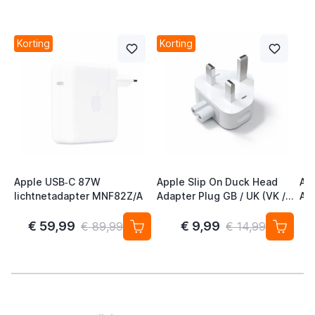
Korting
Korting
Apple USB‑C 87W
Apple Slip On Duck Head
Ap
lichtnetadapter MNF82Z/A
Adapter Plug GB / UK (VK /
Ad
Engeland)
EU 
€ 59,99
€ 9,99
€ 89,99
€ 14,99