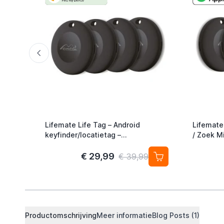
Lifemate Life Tag – Android
Lifemate
keyfinder/locatietag –
/ Zoek Mi
Android/Google Find My Device –
Alternati
4-pack
€ 29,99
€ 39,99
Productomschrijving
Meer informatie
Blog Posts (1)