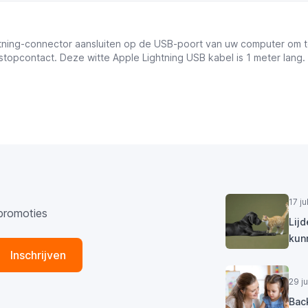
tning-connector aansluiten op de USB-poort van uw computer om t
topcontact. Deze witte Apple Lightning USB kabel is 1 meter lang.
17 j
promoties
Lij
kun
Inschrijven
29 j
Bac