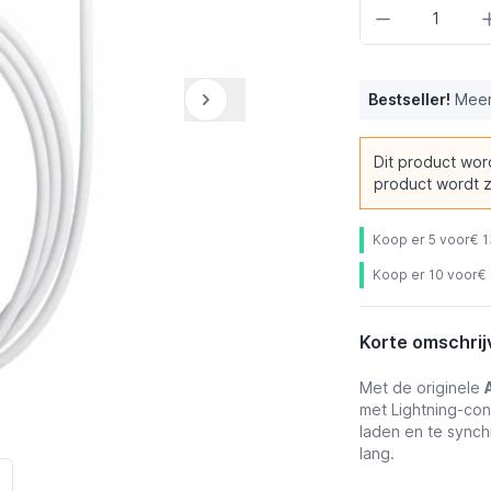
Aantal
Bestseller!
Meer
Dit product word
product wordt 
Koop er 5 voor
€ 1
Koop er 10 voor
€ 
Korte omschrij
Met de originele
met Lightning-co
laden en te synch
lang.