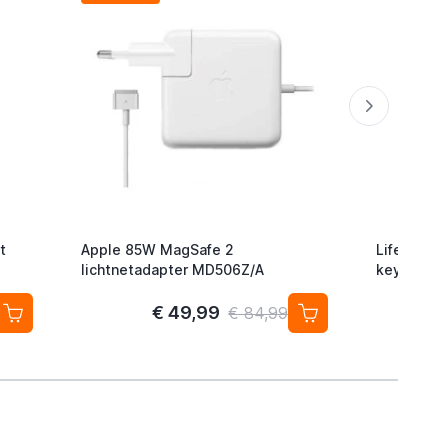
t
Apple 85W MagSafe 2
Lifemate L
lichtnetadapter MD506Z/A
keyfinder/
Android/G
2-pack
€ 49,99
€ 84,99