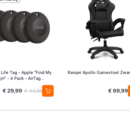
 Life Tag - Apple "Find My
Ranqer Apollo Gamestoel Zwar
jn" - 4 Pack - AirTag
ef
€ 29,99
€ 69,99
€ 44,99