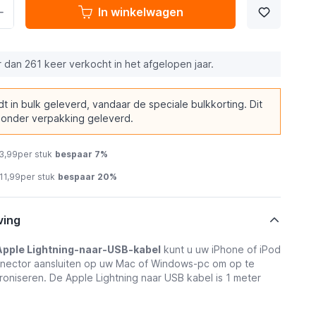
In winkelwagen
 dan 261 keer verkocht in het afgelopen jaar.
t in bulk geleverd, vandaar de speciale bulkkorting. Dit
zonder verpakking geleverd.
3,99
per stuk
bespaar
7
%
11,99
per stuk
bespaar
20
%
ving
Apple Lightning-naar-USB-kabel
kunt u uw iPhone of iPod
nnector aansluiten op uw Mac of Windows-pc om op te
roniseren. De Apple Lightning naar USB kabel is 1 meter