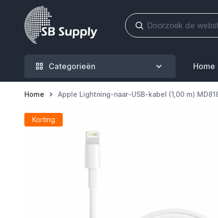
Ga naar de inhoud
Categorieën
Home
Home
Apple Lightning-naar-USB-kabel (1,00 m) MD8
Korting