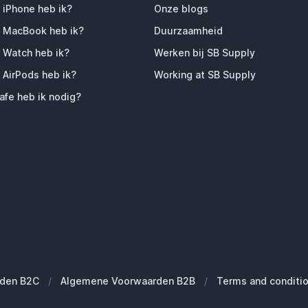
 iPhone heb ik?
Onze blogs
 MacBook heb ik?
Duurzaamheid
 Watch heb ik?
Werken bij SB Supply
 AirPods heb ik?
Working at SB Supply
fe heb ik nodig?
den B2C
/
Algemene Voorwaarden B2B
/
Terms and conditi