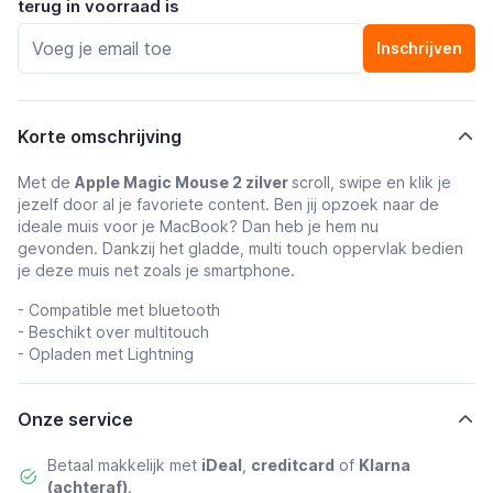
terug in voorraad is
Inschrijven
Korte omschrijving
Met de
Apple Magic Mouse 2 zilver
s
croll, swipe en klik je
jezelf door al je favoriete content. Ben jij opzoek naar de
ideale muis voor je MacBook? Dan heb je hem nu
gevonden.
Dankzij het gladde, multi touch oppervlak bedien
je deze muis net zoals je smartphone.
- Compatible met b
luetooth
- Beschikt over multitouch
- Opladen met Lightning
Onze service
Betaal makkelijk met
iDeal
,
creditcard
of
Klarna
(achteraf)
.