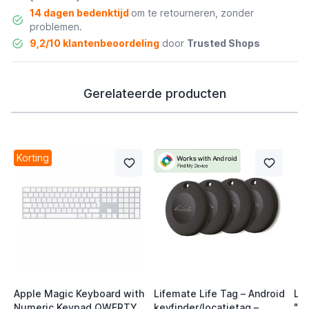
14 dagen bedenktijd
om te retourneren, zonder
problemen.
9,2/10 klantenbeoordeling
door
Trusted Shops
Gerelateerde producten
Korting
Apple Magic Keyboard with
Lifemate Life Tag – Android
Lif
Numeric Keypad QWERTY
keyfinder/locatietag –
"Fi