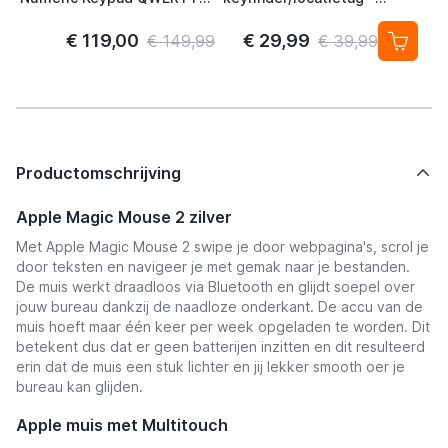
NL Aluminium
Android/Google Find My
Pac
Device – 4-pack
€ 119,00
€ 29,99
€ 149,99
€ 39,99
Productomschrijving
Apple Magic Mouse 2 zilver
Met Apple Magic Mouse 2 swipe je door webpagina's, scrol je
door teksten en navigeer je met gemak naar je bestanden.
De muis werkt draadloos via Bluetooth en glijdt soepel over
jouw bureau dankzij de naadloze onderkant. De accu van de
muis hoeft maar één keer per week opgeladen te worden. Dit
betekent dus dat er geen batterijen inzitten en dit resulteerd
erin dat de muis een stuk lichter en jij lekker smooth oer je
bureau kan glijden.
Apple muis met Multitouch