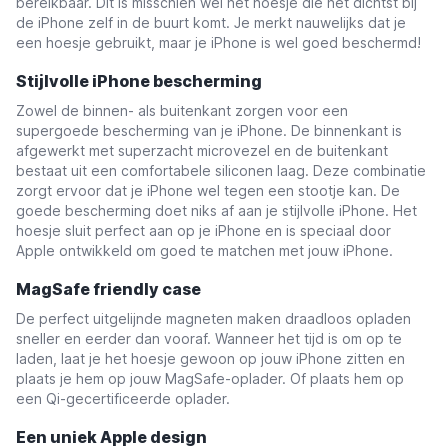
bereikbaar. Dit is misschien wel het hoesje die het dichtst bij
de iPhone zelf in de buurt komt. Je merkt nauwelijks dat je
een hoesje gebruikt, maar je iPhone is wel goed beschermd!
Stijlvolle iPhone bescherming
Zowel de binnen- als buitenkant zorgen voor een
supergoede bescherming van je iPhone. De binnenkant is
afgewerkt met superzacht microvezel en de buitenkant
bestaat uit een comfortabele siliconen laag. Deze combinatie
zorgt ervoor dat je iPhone wel tegen een stootje kan. De
goede bescherming doet niks af aan je stijlvolle iPhone. Het
hoesje sluit perfect aan op je iPhone en is speciaal door
Apple ontwikkeld om goed te matchen met jouw iPhone.
MagSafe friendly case
De perfect uitgelijnde magneten maken draadloos opladen
sneller en eerder dan vooraf. Wanneer het tijd is om op te
laden, laat je het hoesje gewoon op jouw iPhone zitten en
plaats je hem op jouw MagSafe-oplader. Of plaats hem op
een Qi-gecertificeerde oplader.
Een uniek Apple design