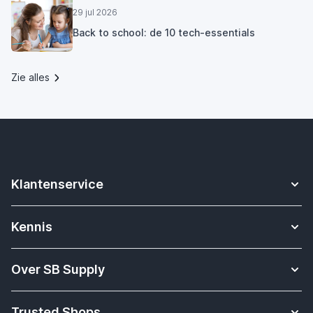
29 jul 2026
Back to school: de 10 tech-essentials
Zie alles
Klantenservice
Contact
Kennis
Betalen
Apple Watch bandjes kennisbank
Verzending & bezorging
Over SB Supply
Onderwijs oplossingen
Garantieservice
Over SB Supply
Welke Apple iPad heb ik?
Retouren
Trusted Shops