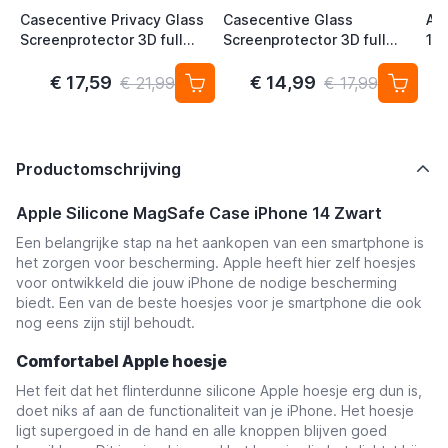
Casecentive Privacy Glass
Casecentive Glass
Ap
Screenprotector 3D full
Screenprotector 3D full
14 
cover iPhone 14 / 16e
cover iPhone 14 / 16e
€ 17,59
€ 14,99
€ 21,99
€ 17,99
Productomschrijving
Apple Silicone MagSafe Case iPhone 14 Zwart
Een belangrijke stap na het aankopen van een smartphone is
het zorgen voor bescherming. Apple heeft hier zelf hoesjes
voor ontwikkeld die jouw iPhone de nodige bescherming
biedt. Een van de beste hoesjes voor je smartphone die ook
nog eens zijn stijl behoudt.
Comfortabel Apple hoesje
Het feit dat het flinterdunne silicone Apple hoesje erg dun is,
doet niks af aan de functionaliteit van je iPhone. Het hoesje
ligt supergoed in de hand en alle knoppen blijven goed