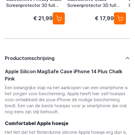
Screenprotector 3D full
Screenprotector 3D full
Sc
cover iPhone 14 Plus
cover iPhone 14 Plus
14 
€ 21,99
€ 17,99
Productomschrijving
Apple Silicon MagSafe Case iPhone 14 Plus Chalk
Pink
Een belangrijke stap na het aankopen van een smartphone is
het zorgen voor bescherming. Apple heeft hier zelf hoesjes
voor ontwikkeld die jouw iPhone de nodige bescherming
biedt. Een van de beste hoesjes voor je smartphone die ook
nog eens zijn stijl behoudt.
Comfortabel Apple hoesje
Het feit dat het flinterdunne silicone Apple hoesje erg dun is,