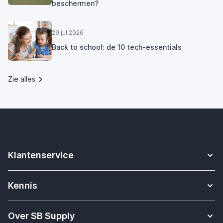
beschermen?
29 jul 2026
Back to school: de 10 tech-essentials
Zie alles
Klantenservice
Contact
Kennis
Betalen
Apple Watch bandjes kennisbank
Verzending & bezorging
Over SB Supply