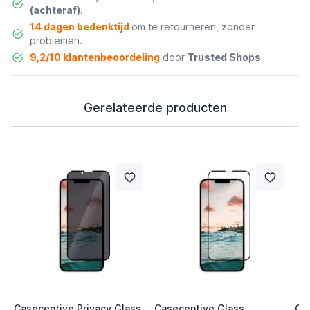
(achteraf)
.
14 dagen bedenktijd
om te retourneren, zonder
problemen.
9,2/10 klantenbeoordeling
door
Trusted Shops
Gerelateerde producten
Casecentive Privacy Glass
Casecentive Glass
Ca