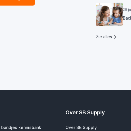
29 j
Bac
Zie alles
Over SB Supply
 bandjes kennisbank
Over SB Supply