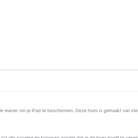
olle manier om je iPad te beschermen. Deze hoes is gemaakt van ste
ot alle poorten en knoppen zonder dat je de hoes hoeft te verwijd