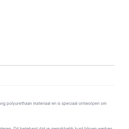
vig polyurethaan materiaal en is speciaal ontworpen om
eren. Dit betekent dat je gemakkelijk kunt blijven werken