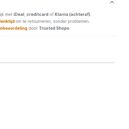
ijk met
iDeal
,
creditcard
of
Klarna (achteraf)
.
enktijd
om te retourneren, zonder problemen.
enbeoordeling
door
Trusted Shops