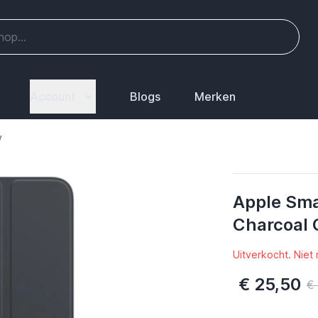
Account
Blogs
Merken
y
Apple Smar
Charcoal 
Uitverkocht. Niet
€ 25,50
€