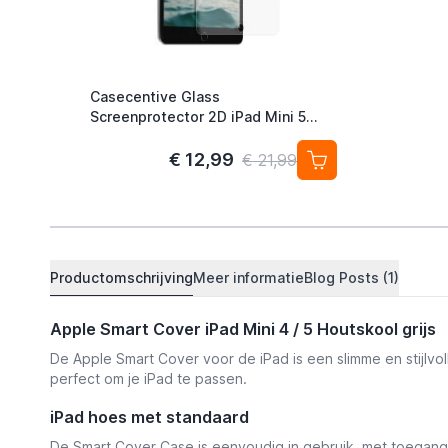
Casecentive Glass
Screenprotector 2D iPad Mini 5
(2019) / Mini 4
€ 12,99
€ 21,99
Productomschrijving
Meer informatie
Blog Posts (1)
Apple Smart Cover iPad Mini 4 / 5 Houtskool grijs
De Apple Smart Cover voor de iPad is een slimme en stijlv
perfect om je iPad te passen.
iPad hoes met standaard
De Smart Cover Case is eenvoudig in gebruik, met toegang t