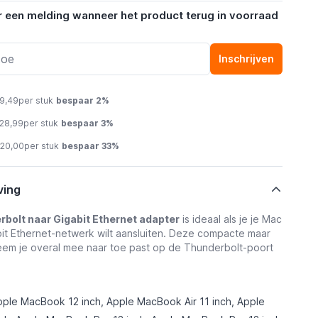
r een melding wanneer het product terug in voorraad
Inschrijven
29,49
per stuk
bespaar
2
%
 28,99
per stuk
bespaar
3
%
 20,00
per stuk
bespaar
33
%
ving
bolt naar Gigabit Ethernet adapter
is ideaal als je je Mac
it Ethernet-netwerk wilt aansluiten. Deze compacte maar
em je overal mee naar toe
past op de Thunderbolt-poort
ple MacBook 12 inch, Apple MacBook Air 11 inch, Apple