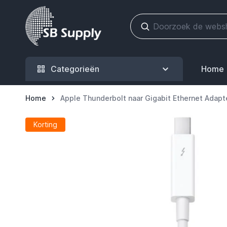
Ga naar de inhoud
Categorieën
Home
Home
Apple Thunderbolt naar Gigabit Ethernet Adapt
Korting