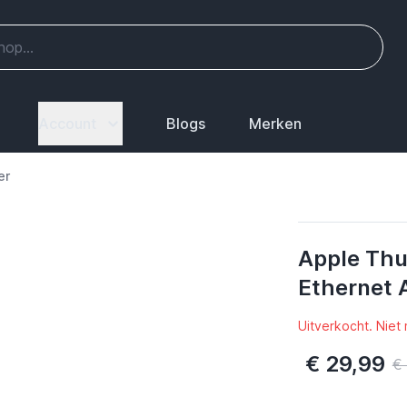
Account
Blogs
Merken
er
Apple Thu
Ethernet 
Uitverkocht. Niet
€ 29,99
€