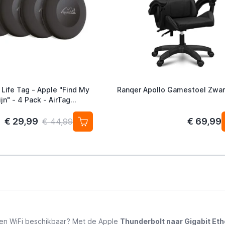
 Life Tag - Apple "Find My
Ranqer Apollo Gamestoel Zwar
jn" - 4 Pack - AirTag
ef
€ 29,99
€ 69,99
€ 44,99
geen WiFi beschikbaar? Met de
Apple
Thunderbolt naar Gigabit Et