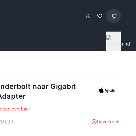
nderbolt naar Gigabit
Adapter
 meer leverbaar
 39,99
Uitverkocht