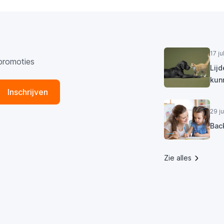
17 j
promoties
Lij
kun
Inschrijven
29 j
Bac
Zie alles