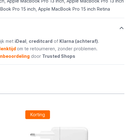
ch, Apple MacBook Pro 13 inch, Apple MacBook Pro 13 inch
Book Pro 15 inch, Apple MacBook Pro 15 inch Retina
ijk met
iDeal
,
creditcard
of
Klarna (achteraf)
.
enktijd
om te retourneren, zonder problemen.
enbeoordeling
door
Trusted Shops
Korting