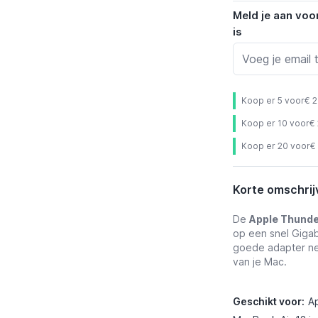
Meld je aan voo
is
Koop er 5 voor
€ 
Koop er 10 voor
€
Koop er 20 voor
€
Korte omschrij
De
Apple Thunder
op een snel Gigab
goede adapter ne
van je Mac.
Geschikt voor:
Ap