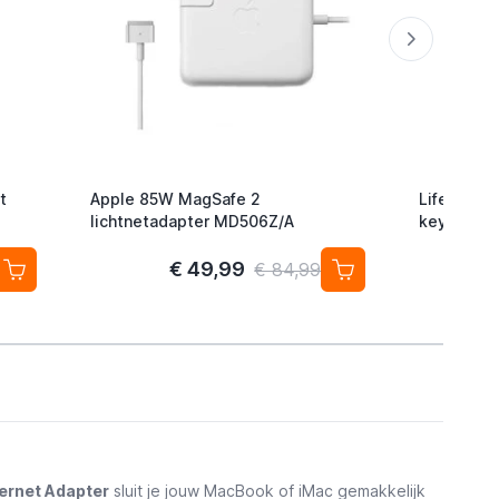
t
Apple 85W MagSafe 2
Lifemate L
lichtnetadapter MD506Z/A
keyfinder/
Android/G
2-pack
€ 49,99
€ 84,99
hernet Adapter
sluit je jouw MacBook of iMac gemakkelijk