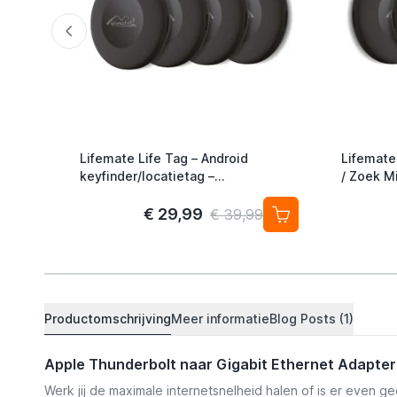
Lifemate Life Tag – Android
Lifemate
keyfinder/locatietag –
/ Zoek Mi
Android/Google Find My Device –
Alternati
4-pack
€ 29,99
€ 39,99
Productomschrijving
Meer informatie
Blog Posts (1)
Apple Thunderbolt naar Gigabit Ethernet Adapter
Werk jij de maximale internetsnelheid halen of is er even 