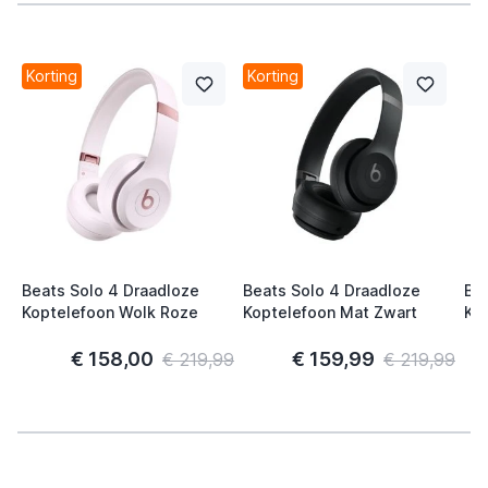
Korting
Korting
Beats Solo 4 Draadloze
Beats Solo 4 Draadloze
Be
Koptelefoon Wolk Roze
Koptelefoon Mat Zwart
Ko
€ 158,00
€ 159,99
€ 219,99
€ 219,99