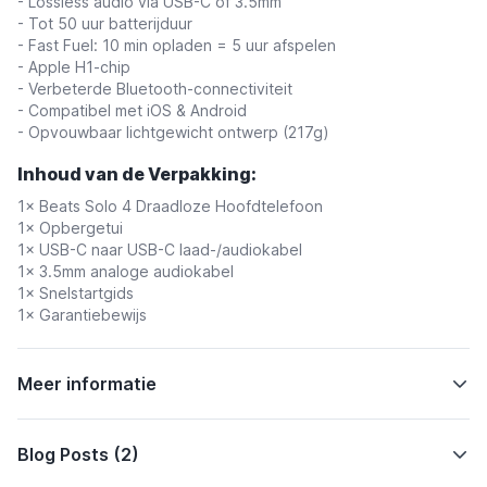
- Lossless audio via USB-C of 3.5mm
- Tot 50 uur batterijduur
- Fast Fuel: 10 min opladen = 5 uur afspelen
- Apple H1-chip
- Verbeterde Bluetooth-connectiviteit
- Compatibel met iOS & Android
- Opvouwbaar lichtgewicht ontwerp (217g)
Inhoud van de Verpakking:
1× Beats Solo 4 Draadloze Hoofdtelefoon
1× Opbergetui
1× USB-C naar USB-C laad-/audiokabel
1× 3.5mm analoge audiokabel
1× Snelstartgids
1× Garantiebewijs
Meer informatie
Blog Posts (2)