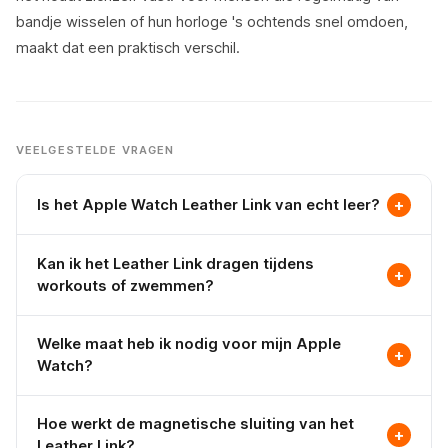
bandje wisselen of hun horloge 's ochtends snel omdoen,
maakt dat een praktisch verschil.
VEELGESTELDE VRAGEN
+
Is het Apple Watch Leather Link van echt leer?
Ja. Het Apple Watch Leather Link is gemaakt van echt
Kan ik het Leather Link dragen tijdens
leer, gesneden en gevormd tot afzonderlijke
+
workouts of zwemmen?
schakelstukken. Het leer ontwikkelt bij regelmatig
gebruik een natuurlijke patina. Zoals alle leren Apple
Nee. Leer absorbeert vocht, wat het materiaal
Watch-bandjes is het niet geschikt voor veganisten en
Welke maat heb ik nodig voor mijn Apple
verzwakt en na verloop van tijd verkleuringen
+
Watch?
mag het niet worden blootgesteld aan water of
veroorzaakt. Het Leather Link is ontworpen voor
langdurig zweet.
dagelijks en smart-casual gebruik, niet voor sport of
Weet je niet welke maat bandje je nodig hebt, kijk dan
blootstelling aan water. Voor workouts of zwemmen is
Hoe werkt de magnetische sluiting van het
op
deze pagina
.
+
Leather Link?
een Sport Band, Sport Loop of Alpine Loop de juiste