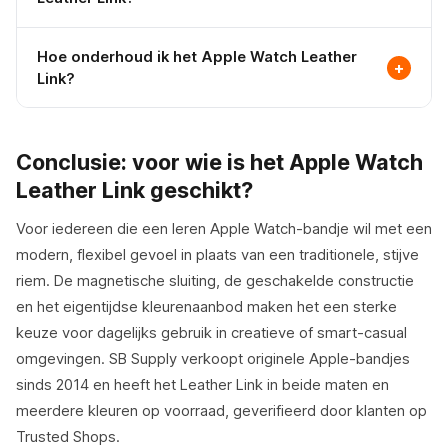
keuze.
Het Leather Link heeft een magnetische tuck-sluiting.
Hoe onderhoud ik het Apple Watch Leather
Je wikkelt het bandje om je pols, vouwt het uiteinde
+
Link?
over de bovenste laag en de ingebouwde magneet
houdt het op zijn plek. Er zijn geen gaatjes of pinnen.
Veeg het af met een droge of licht vochtige pluisvrije
De pasvorm is volledig verstelbaar over de hele lengte
doek. Gebruik geen zeep, reinigingsmiddelen of
Conclusie: voor wie is het Apple Watch
van het bandje: schuif gewoon naar de positie die
onderdompeling in water. Bewaar het uit de buurt van
goed voelt. Het zit snel om en ziet er van opzij strak uit
Leather Link geschikt?
direct zonlicht als je het niet draagt. Af en toe
zonder zichtbaar beslag.
leerconditioner aanbrengen helpt de souplesse te
Voor iedereen die een leren Apple Watch-bandje wil met een
behouden. Let vanwege de geschakelde constructie
modern, flexibel gevoel in plaats van een traditionele, stijve
ook op de verbindingen tussen de schakels, waar na
riem. De magnetische sluiting, de geschakelde constructie
verloop van tijd vuil kan ophopen.
en het eigentijdse kleurenaanbod maken het een sterke
keuze voor dagelijks gebruik in creatieve of smart-casual
omgevingen. SB Supply verkoopt originele Apple-bandjes
sinds 2014 en heeft het Leather Link in beide maten en
meerdere kleuren op voorraad, geverifieerd door klanten op
Trusted Shops.