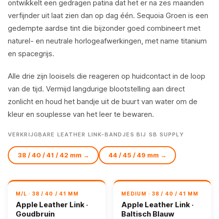
ontwikkelt een gedragen patina dat het er na zes maanden
verfijnder uit laat zien dan op dag één. Sequoia Groen is een
gedempte aardse tint die bijzonder goed combineert met
naturel- en neutrale horlogeafwerkingen, met name titanium
en spacegrijs.
Alle drie zijn looisels die reageren op huidcontact in de loop
van de tijd. Vermijd langdurige blootstelling aan direct
zonlicht en houd het bandje uit de buurt van water om de
kleur en souplesse van het leer te bewaren.
VERKRIJGBARE LEATHER LINK-BANDJES BIJ SB SUPPLY
38 / 40 / 41 / 42 mm →
44 / 45 / 49 mm →
M/L · 38 / 40 / 41 MM
MEDIUM · 38 / 40 / 41 MM
Apple Leather Link ·
Apple Leather Link ·
Goudbruin
Baltisch Blauw