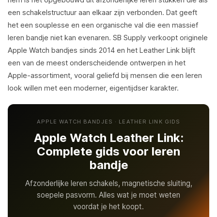
riem is het opgebouwd uit afzonderlijke leren stukken die als
een schakelstructuur aan elkaar zijn verbonden. Dat geeft
het een souplesse en een organische val die een massief
leren bandje niet kan evenaren. SB Supply verkoopt originele
Apple Watch bandjes sinds 2014 en het Leather Link blijft
een van de meest onderscheidende ontwerpen in het
Apple-assortiment, vooral geliefd bij mensen die een leren
look willen met een moderner, eigentijdser karakter.
APPLE WATCH BANDJES · LEATHER LINK GIDS
Apple Watch Leather Link:
Complete gids voor leren
bandje
Afzonderlijke leren schakels, magnetische sluiting,
soepele pasvorm. Alles wat je moet weten
voordat je het koopt.