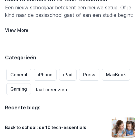
Een nieuw schooljaar betekent een nieuwe setup. Of je
kind naar de basisschool gaat of aan een studie begint:
met de juiste spullen wordt studeren makkelijker,
comfortabeler en een stuk minder stressvol — voor hen
View More
en voor jou.
We hebben de accessoires op een rij gezet die dit jaar
Categorieën
bovenaan de back-to-schoollijstjes staan, gesorteerd
per apparaat zodat je meteen vindt wat je zoekt. Alle
producten vind je bij SB Supply, dus je kunt deze lijst als
General
iPhone
iPad
Press
MacBook
checklist gebruiken en het hele schooljaar in één order
regelen.
Gaming
laat meer zien
Recente blogs
Back to school: de 10 tech-essentials