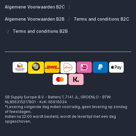
Duurzaamheid
Welke Apple AirPods heb ik?
Reserve onderdelen
Algemene Voorwaarden B2C
/
Werken bij SB Supply
Welke MagSafe heb ik nodig?
Daarom SB Supply
Algemene Voorwaarden B2B
/
Terms and conditions B2C
Working at SB Supply
Groot en uniek assortiment
400.000+ klanten geleverd
/
Terms and conditions B2B
Niet goed, geld terug
Ook jouw zakelijke specialist!
SB Supply Europe B.V. - Batterij 7, 7141 JL, GROENLO - BTW:
NL856315217B01 - KvK: 65916034
*Levering volgende dag indien voorradig, geen levering op zondag
of feestdagen.
Indien na 22:00 wordt besteld, wordt de levertijd met een dag
opgeschoven.