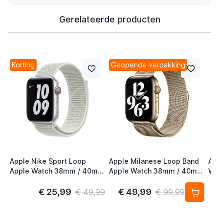
Gerelateerde producten
Korting
Geopende verpakking
Apple Nike Sport Loop
Apple Milanese Loop Band
Ap
Apple Watch 38mm / 40mm
Apple Watch 38mm / 40mm
Wa
/ 41mm / 42mm Spruce
/ 41mm / 42mm Gold (2nd
41
Aura
Gen)
S/
€ 25,99
€ 49,99
€ 49,99
€ 99,99