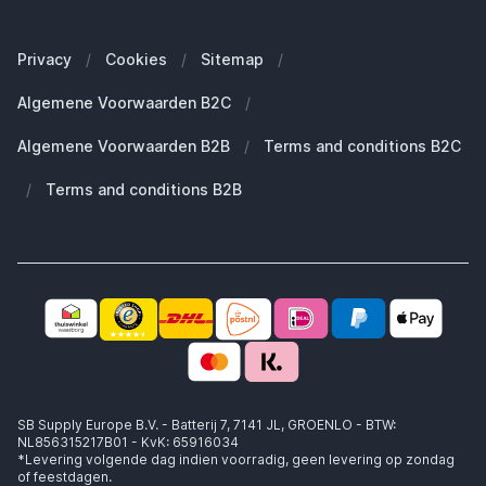
Onze merken
Welke Apple MacBook heb ik?
Veelgestelde vragen
Onze blogs
Welke Apple Watch heb ik?
Zakelijke klanten (B2B)
Privacy
/
Cookies
/
Sitemap
/
Duurzaamheid
Welke Apple AirPods heb ik?
Reserve onderdelen
Algemene Voorwaarden B2C
/
Werken bij SB Supply
Welke MagSafe heb ik nodig?
Daarom SB Supply
Algemene Voorwaarden B2B
/
Terms and conditions B2C
Working at SB Supply
Groot en uniek assortiment
400.000+ klanten geleverd
/
Terms and conditions B2B
Niet goed, geld terug
Ook jouw zakelijke specialist!
SB Supply Europe B.V. - Batterij 7, 7141 JL, GROENLO - BTW:
NL856315217B01 - KvK: 65916034
*Levering volgende dag indien voorradig, geen levering op zondag
of feestdagen.