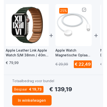
25%
+
+
Apple Leather Link Apple
Apple Watch
Mus
Watch S/M 38mm / 40mm
Magnetische Oplaad
Del
/ 41mm / 42mm Sequoia
USB-C Kabel 1m
Wat
€ 79,99
€ 22,49
€ 29,99
€ 1
Green
USB
Totaalbedrag voor bundel
€ 139,19
Bespaar
€ 19,73
In winkelwagen