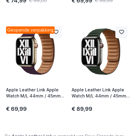
€ 74,99
€ 69,99
€ 99,00
€ 99,99
Geopende verpakking
Apple Leather Link Apple
Apple Leather Link Apple
Watch M/L 44mm / 45mm /
Watch M/L 44mm / 45mm /
46mm / 49mm Dark Cherry
46mm / 49mm Sequoia
Green
€ 69,99
€ 89,99