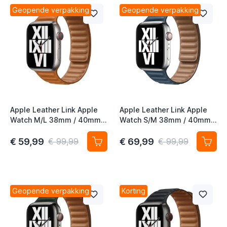
Geopende verpakking
Geopende verpakking
t
t
Apple Leather Link Apple
Apple Leather Link Apple
Watch M/L 38mm / 40mm /
Watch S/M 38mm / 40mm /
41mm / 42mm Goudbruin
41mm / 42mm Baltic Blue
€ 59,99
€ 69,99
€ 99,99
€ 99,99
t
t
Geopende verpakking
Korting
t
t