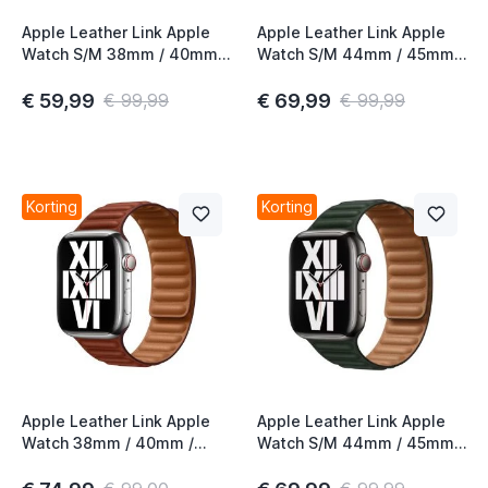
Apple Leather Link Apple
Apple Leather Link Apple
Watch S/M 38mm / 40mm /
Watch S/M 44mm / 45mm /
41mm / 42mm Golden
46mm / 49mm Ink
Brown
€ 59,99
€ 69,99
€ 99,99
€ 99,99
Korting
Korting
Apple Leather Link Apple
Apple Leather Link Apple
Watch 38mm / 40mm /
Watch S/M 44mm / 45mm /
41mm / 42mm M/L Umber
46mm / 49mm Sequoia
Green