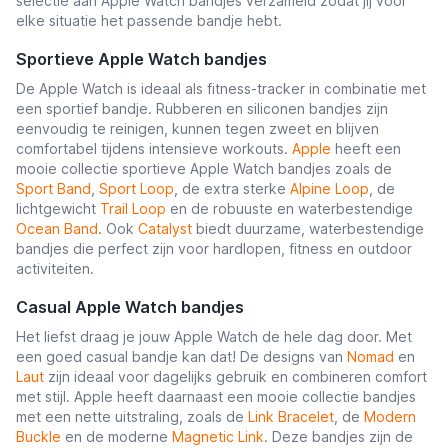
selectie aan Apple Watch bandjes verzameld zodat jij voor
elke situatie het passende bandje hebt.
Sportieve Apple Watch bandjes
De Apple Watch is ideaal als fitness-tracker in combinatie met
een sportief bandje. Rubberen en siliconen bandjes zijn
eenvoudig te reinigen, kunnen tegen zweet en blijven
comfortabel tijdens intensieve workouts.
Apple
heeft een
mooie collectie sportieve Apple Watch bandjes zoals de
Sport Band
,
Sport Loop
, de extra sterke
Alpine Loop
, de
lichtgewicht
Trail Loop
en de robuuste en waterbestendige
Ocean Band
. Ook
Catalyst
biedt duurzame, waterbestendige
bandjes die perfect zijn voor hardlopen, fitness en outdoor
activiteiten.
Casual Apple Watch bandjes
Het liefst draag je jouw Apple Watch de hele dag door. Met
een goed casual bandje kan dat! De designs van
Nomad
en
Laut
zijn ideaal voor dagelijks gebruik en combineren comfort
met stijl. Apple heeft daarnaast een mooie collectie bandjes
met een nette uitstraling, zoals de
Link Bracelet
, de
Modern
Buckle
en de moderne
Magnetic Link
. Deze bandjes zijn de