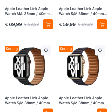
Apple Leather Link Apple
Apple Leather Link Apple
Watch M/L 38mm / 40mm /
Watch S/M 38mm / 40mm /
41mm / 42mm Sequoia
41mm / 42mm Dark Cherry
Green
€ 69,99
€ 59,99
€ 99,99
€ 99,99
t
t
Korting
Korting
Apple Leather Link Apple
Apple Leather Link Apple
Watch S/M 38mm / 40mm /
Watch S/M 38mm / 40mm /
41mm / 42mm Midnight
41mm / 42mm Ink