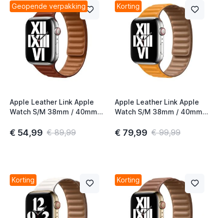
Geopende verpakking
Korting
Apple Leather Link Apple
Apple Leather Link Apple
Watch S/M 38mm / 40mm /
Watch S/M 38mm / 40mm /
41mm / 42mm Umber
41mm / 42mm California
Poppy
€ 54,99
€ 79,99
€ 89,99
€ 99,99
Korting
Korting