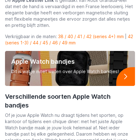
De
Apple
L
eather Link
is gemaakt van Roux Granada-leer
dat met de hand is vervaardigd in een Franse leerlooierij. Het
elegante bandje heeft een verborgen magnetische sluiting
met flexibele magneetjes die ervoor zorgen dat alles netjes
en prettig blijft zitten.
Verkrijgbaar in de maten:
38 / 40 / 41 / 42 (series 4+) mm
|
42
(series 1-3) / 44 / 45 / 46 / 49 mm
Apple Watch bandjes
Dit is wat je moet weten over Apple Watch bandjes!
Verschillende soorten Apple Watch
bandjes
Of je jouw Apple Watch nu draagt tijdens het sporten, op
kantoor of tijdens een chique diner: met het juiste Apple
Watch bandje maak je jouw look helemaal af. Niet ieder
bandje past bij elke gelegenheid. Daarom hebben wij onze