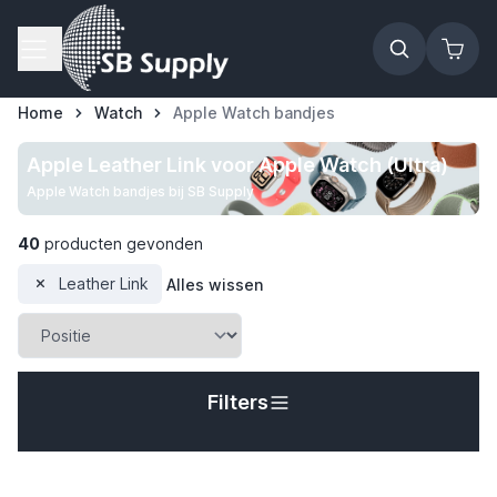
Ga naar de inhoud
Home
Watch
Apple Watch bandjes
Apple Leather Link voor Apple Watch (Ultra)
Apple Watch bandjes bij SB Supply
40
producten gevonden
Leather Link
Alles wissen
Filters