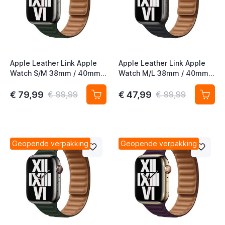
t
t
t
Apple Leather Link Apple
Apple Leather Link Apple
Watch S/M 38mm / 40mm /
Watch M/L 38mm / 40mm /
41mm / 42mm Sequoia
41mm / 42mm Midnight
Green
€ 79,99
€ 47,99
€ 99,99
€ 99,99
t
t
Geopende verpakking
Geopende verpakking
t
t
t
t
t