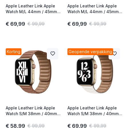
Apple Leather Link Apple
Apple Leather Link Apple
Watch M/L 44mm / 45mm /
Watch M/L 44mm / 45mm /
46mm Saddle Brown
46mm Chalk
€ 69,99
€ 69,99
€ 99,99
€ 99,99
Korting
Geopende verpakking
Apple Leather Link Apple
Apple Leather Link Apple
Watch S/M 38mm / 40mm /
Watch S/M 38mm / 40mm /
41mm / 42mm Saddle
41mm / 42mm Chalk
Brown
€ 58,99
€ 69,99
€ 99,99
€ 99,99