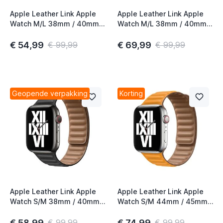
Apple Leather Link Apple
Apple Leather Link Apple
Watch M/L 38mm / 40mm /
Watch M/L 38mm / 40mm /
41mm / 42mm Black
41mm / 42mm California
Poppy
€ 54,99
€ 69,99
€ 99,99
€ 99,99
Geopende verpakking
Korting
Apple Leather Link Apple
Apple Leather Link Apple
Watch S/M 38mm / 40mm /
Watch S/M 44mm / 45mm /
41mm / 42mm Black
46mm California Poppy
€ 58,99
€ 74,99
€ 99,99
€ 99,99