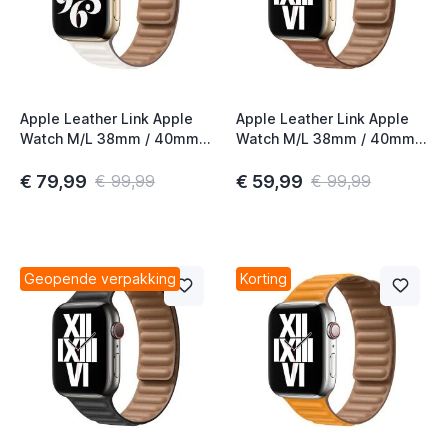
Apple Leather Link Apple
Apple Leather Link Apple
Watch M/L 38mm / 40mm /
Watch M/L 38mm / 40mm /
41mm / 42mm Chalk
41mm / 42mm Saddle
Brown
€ 79,99
€ 59,99
€ 99,99
€ 99,99
Geopende verpakking
Korting