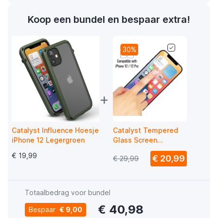
Koop een bundel en bespaar extra!
30%
+
Catalyst Influence Hoesje
Catalyst Tempered
iPhone 12 Legergroen
Glass Screen
Protector iPhone 12 /
€ 19,99
€ 20,99
€ 29,99
iPhone 12 Pro
Totaalbedrag voor bundel
€ 40,98
Bespaar
€ 9,00