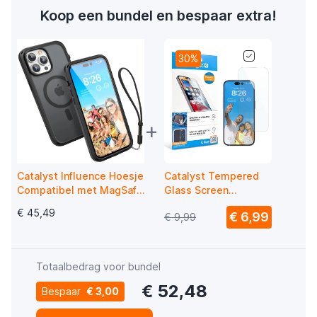
Koop een bundel en bespaar extra!
30%
+
Catalyst Influence Hoesje
Catalyst Tempered
Compatibel met MagSafe
Glass Screen
iPhone 14 Pro Max Zwart
Protector iPhone 14
€ 45,49
€ 6,99
€ 9,99
Pro Max
Totaalbedrag voor bundel
€ 52,48
Bespaar
€ 3,00