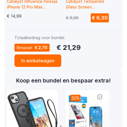
Catalyst Influence Hoesje
Catalyst Tempered
iPhone 12 Pro Max
Glass Screen
Pacifisch Blauw
Protector iPhone 12
€ 14,99
€ 6,30
€ 9,00
Pro Max
Totaalbedrag voor bundel
€ 21,29
Bespaar
€ 2,70
In winkelwagen
Koop een bundel en bespaar extra!
30%
+