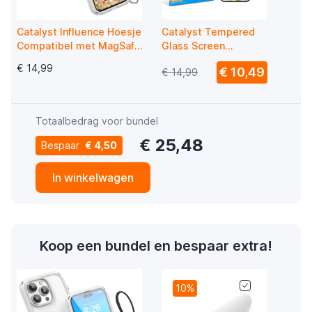
Catalyst Influence Hoesje
Catalyst Tempered
Compatibel met MagSafe
Glass Screen
iPhone 14 Pro Doorzichtig
Protector iPhone 14
€ 14,99
€ 10,49
€ 14,99
Pro
Totaalbedrag voor bundel
€ 25,48
Bespaar
€ 4,50
In winkelwagen
Koop een bundel en bespaar extra!
10%