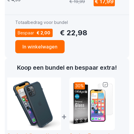
€ 17,99
€ 19,99
Black
Totaalbedrag voor bundel
€ 22,98
Bespaar
€ 2,00
In winkelwagen
Koop een bundel en bespaar extra!
30%
+