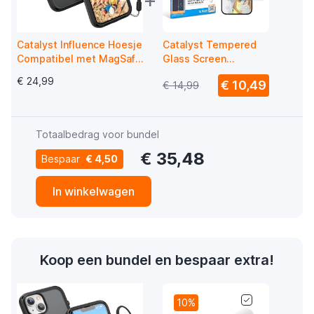
Catalyst Influence Hoesje
Catalyst Tempered
Compatibel met MagSafe
Glass Screen
iPhone 13 / 14 Zwart
Protector iPhone 14
€ 24,99
€ 10,49
€ 14,99
Totaalbedrag voor bundel
€ 35,48
Bespaar
€ 4,50
In winkelwagen
Koop een bundel en bespaar extra!
10%