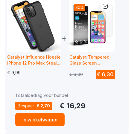
30%
+
Catalyst Influence Hoesje
Catalyst Tempered
iPhone 12 Pro Max Stealth
Glass Screen
Black
Protector iPhone 12
€ 9,99
€ 6,30
€ 9,00
Pro Max
Totaalbedrag voor bundel
€ 16,29
Bespaar
€ 2,70
In winkelwagen