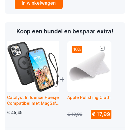
In winkelwagen
Koop een bundel en bespaar extra!
10%
+
Catalyst Influence Hoesje
Apple Polishing Cloth
Compatibel met MagSafe
iPhone 14 Pro Max Zwart
€ 45,49
€ 17,99
€ 19,99