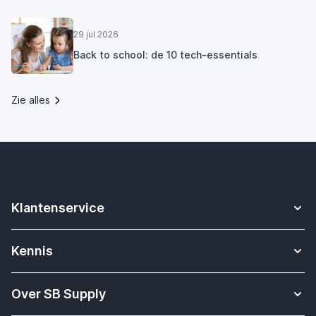
29 jul 2026
Back to school: de 10 tech-essentials
Zie alles
Klantenservice
Contact
Kennis
Betalen
Apple Watch bandjes kennisbank
Verzending & bezorging
Over SB Supply
Onderwijs oplossingen
Garantieservice