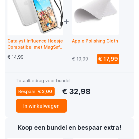
+
Catalyst Influence Hoesje
Apple Polishing Cloth
Compatibel met MagSafe
iPhone 14 Pro Doorzichtig
€ 14,99
€ 17,99
€ 19,99
Totaalbedrag voor bundel
€ 32,98
Bespaar
€ 2,00
In winkelwagen
Koop een bundel en bespaar extra!