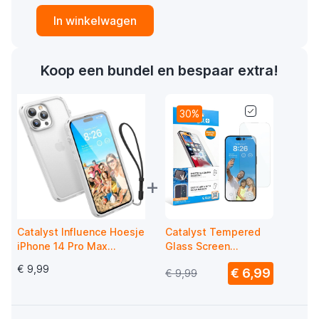
In winkelwagen
Koop een bundel en bespaar extra!
30%
+
Catalyst Influence Hoesje
Catalyst Tempered
iPhone 14 Pro Max
Glass Screen
Doorzichtig
Protector iPhone 14
€ 9,99
€ 6,99
€ 9,99
Pro Max