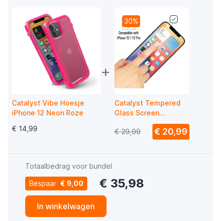
30%
+
Catalyst Vibe Hoesje
Catalyst Tempered
iPhone 12 Neon Roze
Glass Screen
Protector iPhone 12 /
€ 14,99
€ 20,99
€ 29,99
iPhone 12 Pro
Totaalbedrag voor bundel
€ 35,98
Bespaar
€ 9,00
In winkelwagen