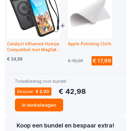
+
Catalyst Influence Hoesje
Apple Polishing Cloth
Compatibel met MagSafe
iPhone 13 / 14 Zwart
€ 24,99
€ 17,99
€ 19,99
Totaalbedrag voor bundel
€ 42,98
Bespaar
€ 2,00
In winkelwagen
Koop een bundel en bespaar extra!