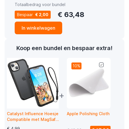
Totaalbedrag voor bundel
€ 63,48
Bespaar
€ 2,00
In winkelwagen
Koop een bundel en bespaar extra!
10%
+
Catalyst Influence Hoesje
Apple Polishing Cloth
Compatible met MagSafe
iPhone 14 Plus Stealth
€ 4,99