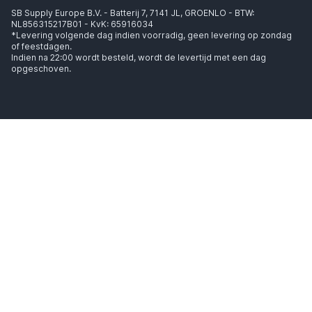
SB Supply Europe B.V. - Batterij 7, 7141 JL, GROENLO - BTW:
NL856315217B01 - KvK: 65916034
*Levering volgende dag indien voorradig, geen levering op zondag
of feestdagen.
Indien na 22:00 wordt besteld, wordt de levertijd met een dag
opgeschoven.