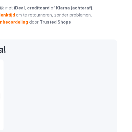
ijk met
iDeal
,
creditcard
of
Klarna (achteraf)
.
enktijd
om te retourneren, zonder problemen.
enbeoordeling
door
Trusted Shops
a!