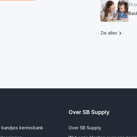
29 j
Bac
Zie alles
Over SB Supply
 bandjes kennisbank
Over SB Supply