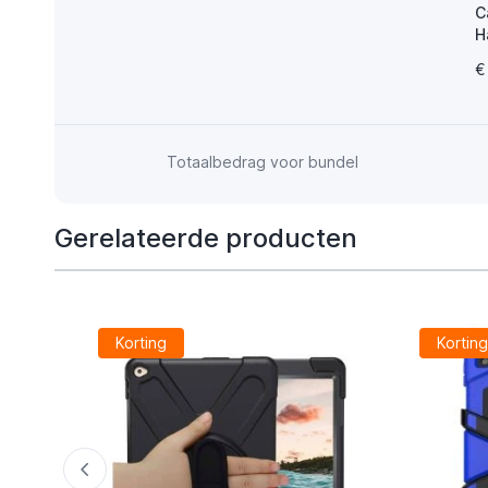
C
H
2
€
Totaalbedrag voor bundel
Gerelateerde producten
Korting
Kortin