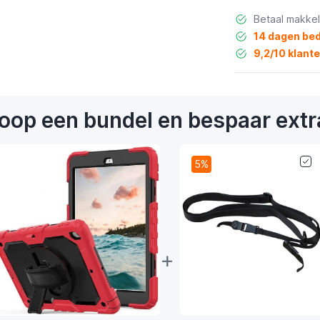
Betaal makkel
14 dagen bed
9,2/10 klant
oop een bundel en bespaar extr
5%
+