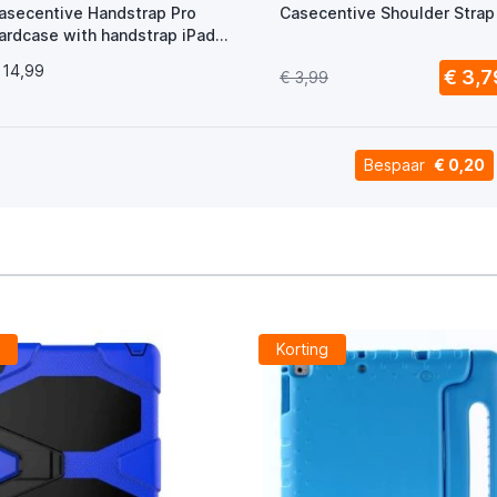
asecentive Handstrap Pro
Casecentive Shoulder Strap
ardcase with handstrap iPad
017 / 2018 rood
 14,99
€ 3,7
€ 3,99
Bespaar
€ 0,20
g
Korting