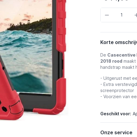
Aantal
Korte omschrij
De
Casecentive 
2018 rood
maakt 
handstrap maakt h
- Uitgerust met e
- Extra verstevi
screenprotector
- Voorzien van e
Geschikt voor:
Ap
Onze service