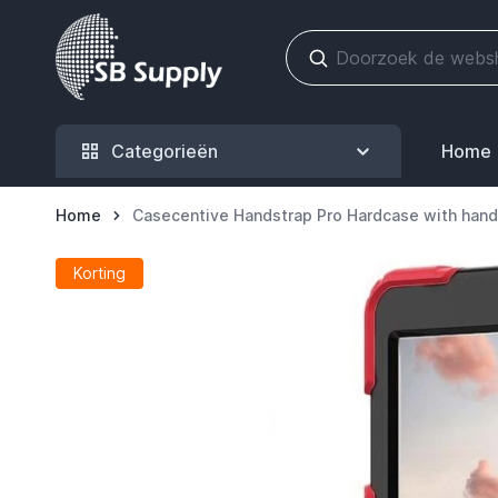
Ga naar de inhoud
Categorieën
Home
Home
Casecentive Handstrap Pro Hardcase with hands
Korting