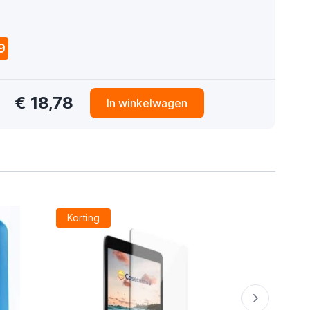
9
€ 18,78
In winkelwagen
Korting