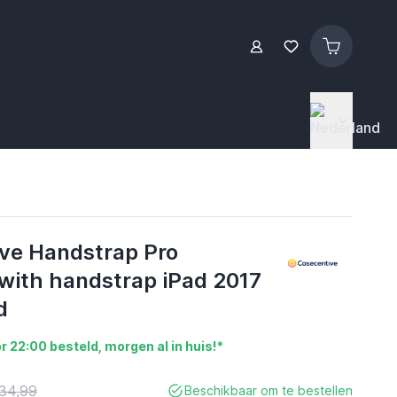
ve Handstrap Pro
with handstrap iPad 2017
d
r 22:00 besteld, morgen al in huis!*
34,99
Beschikbaar om te bestellen