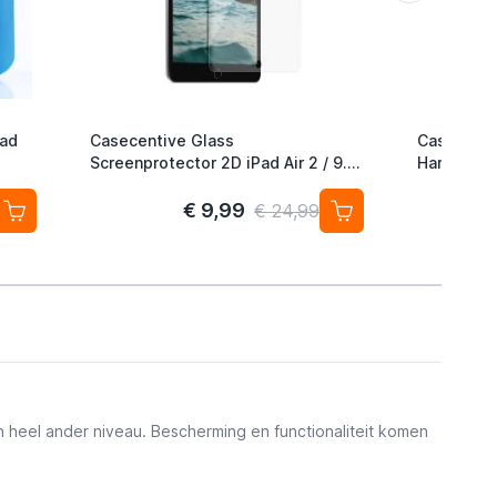
Pad
Casecentive Glass
Casecenti
Screenprotector 2D iPad Air 2 / 9.7
Hardcase 
(2017 / 2018) / Pro 9.7
/ 2018 paa
€ 9,99
€ 24,99
 heel ander niveau. Bescherming en functionaliteit komen