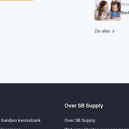
29 j
Bac
Zie alles
Over SB Supply
 bandjes kennisbank
Over SB Supply