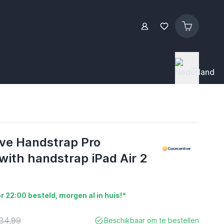
ve Handstrap Pro
with handstrap iPad Air 2
r 22:00 besteld, morgen al in huis!*
34,99
Beschikbaar om te bestellen