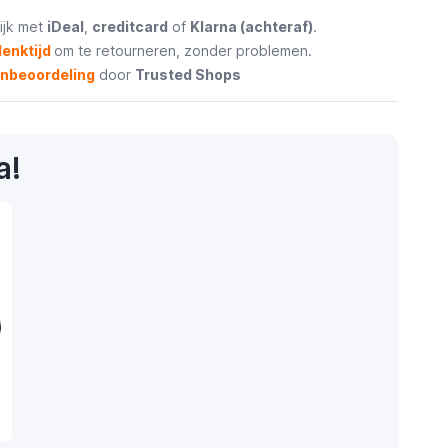
ijk met
iDeal
,
creditcard
of
Klarna (achteraf)
.
enktijd
om te retourneren, zonder problemen.
enbeoordeling
door
Trusted Shops
a!