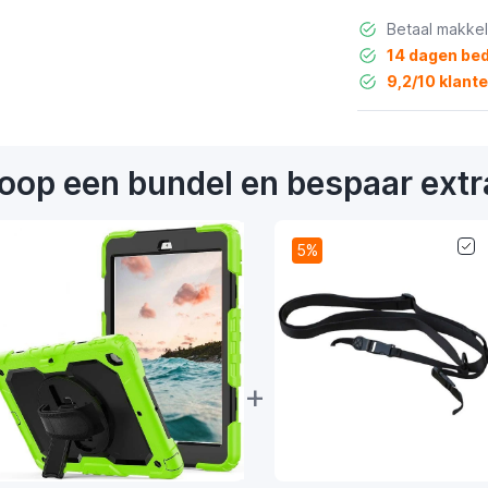
Betaal makkel
14 dagen bed
9,2/10 klant
oop een bundel en bespaar extr
5%
+