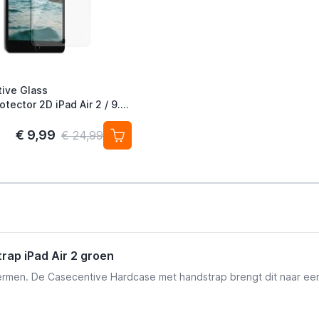
ive Glass
tector 2D iPad Air 2 / 9.7
018) / Pro 9.7
€ 9,99
€ 24,99
ap iPad Air 2 groen
hermen. De Casecentive Hardcase met handstrap brengt dit naar een