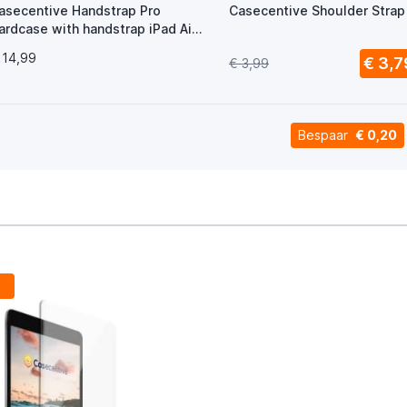
asecentive Handstrap Pro
Casecentive Shoulder Strap
ardcase with handstrap iPad Air
 groen
 14,99
€ 3,7
€ 3,99
Bespaar
€ 0,20
g