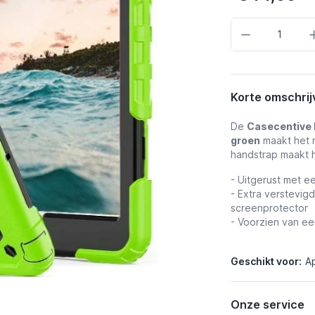
Aantal
Korte omschrij
De
Casecentive 
groen
maakt het m
handstrap maakt h
- Uitgerust met e
- Extra verstevi
screenprotector
- Voorzien van e
Geschikt voor:
Ap
Onze service