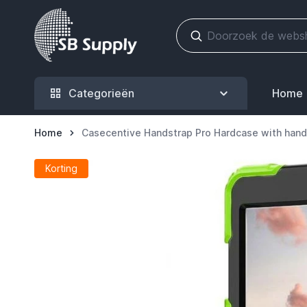
Ga naar de inhoud
Categorieën
Home
Home
Casecentive Handstrap Pro Hardcase with hands
Korting