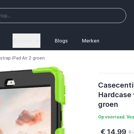
Account
Blogs
Merken
trap iPad Air 2 groen
Casecenti
Hardcase 
groen
Op voorraad. Voo
€ 14,99
€ 