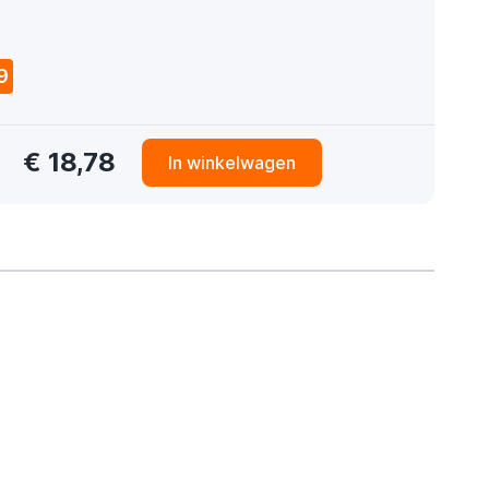
9
€ 18,78
In winkelwagen