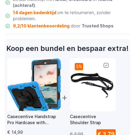
(achteraf)
.
14 dagen bedenktijd
om te retourneren, zonder
problemen.
9,2/10 klantenbeoordeling
door
Trusted Shops
Koop een bundel en bespaar extra!
5%
+
Casecentive Handstrap
Casecentive
Pro Hardcase with
Shoulder Strap
handstrap iPad Pro 9.7
€ 14,99
€ 3,79
€ 3,99
2015 blauw