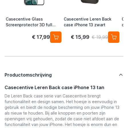
Casecentive Glass
Casecentive Leren Back
Ca
Screenprotector 3D full
case iPhone 13 zwart
ca
cover iPhone 13 / iPhone 13
Pro
€ 17,99
€ 15,99
€ 19,99
Productomschrijving
Casecentive Leren Back case iPhone 13 tan
De Leren Back case serie van Casecentive brengt
functionaliteit en design samen. Het hoesje is eenvoudig in
gebruik en biedt de nodige bescherming om jouw iPhone 13
als nieuw te houden. Bij alle knoppen en poorten zijn
openingen vrij gehouden, zodat de case niet afdoet aan de
functionaliteit van jouw iPhone. Het hoesje is enorm dun en