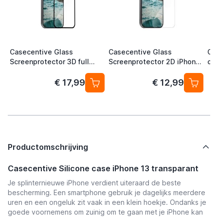
Casecentive Glass
Casecentive Glass
Ca
Screenprotector 3D full
Screenprotector 2D iPhone
cas
cover iPhone 13 / iPhone 13
13 / iPhone 13 Pro
Pro
€ 17,99
€ 12,99
Productomschrijving
Casecentive Silicone case iPhone 13 transparant
Je splinternieuwe iPhone verdient uiteraard de beste
bescherming. Een smartphone gebruik je dagelijks meerdere
uren en een ongeluk zit vaak in een klein hoekje. Ondanks je
goede voornemens om zuinig om te gaan met je iPhone kan