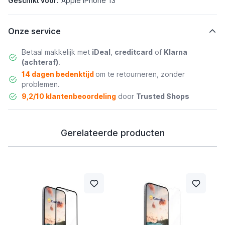
Geschikt voor:
Apple iPhone 13
Onze service
Betaal makkelijk met
iDeal
,
creditcard
of
Klarna
(achteraf)
.
14 dagen bedenktijd
om te retourneren, zonder
problemen.
9,2/10 klantenbeoordeling
door
Trusted Shops
Gerelateerde producten