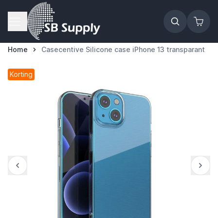
Ga naar de inhoud
Home
Casecentive Silicone case iPhone 13 transparant
Korting