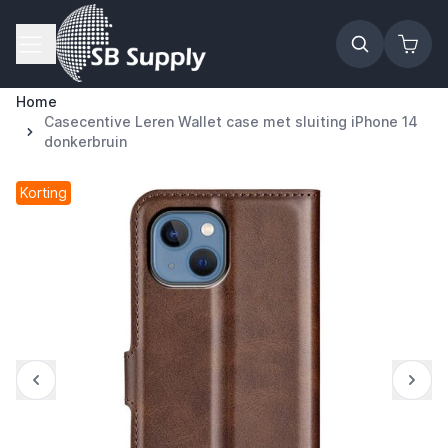
Ga naar de inhoud
Home
Casecentive Leren Wallet case met sluiting iPhone 14
donkerbruin
Korting