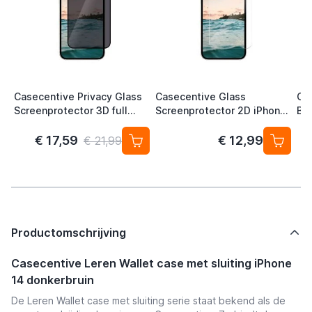
Casecentive Privacy Glass
Casecentive Glass
Ca
Screenprotector 3D full
Screenprotector 2D iPhone
Bac
cover iPhone 14 / 16e
14 / 16e
€ 17,59
€ 12,99
€ 21,99
Productomschrijving
Casecentive Leren Wallet case met sluiting iPhone
14 donkerbruin
De Leren Wallet case met sluiting serie staat bekend als de