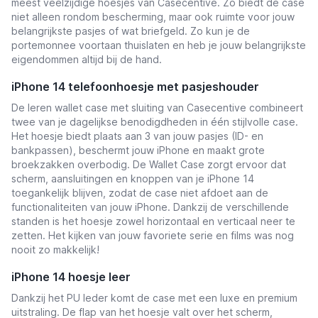
meest veelzijdige hoesjes van Casecentive. Zo biedt de case
niet alleen rondom bescherming, maar ook ruimte voor jouw
belangrijkste pasjes of wat briefgeld. Zo kun je de
portemonnee voortaan thuislaten en heb je jouw belangrijkste
eigendommen altijd bij de hand.
iPhone 14 telefoonhoesje met pasjeshouder
De leren wallet case met sluiting van Casecentive combineert
twee van je dagelijkse benodigdheden in één stijlvolle case.
Het hoesje biedt plaats aan 3 van jouw pasjes (ID- en
bankpassen), beschermt jouw iPhone en maakt grote
broekzakken overbodig. De Wallet Case zorgt ervoor dat
scherm, aansluitingen en knoppen van je iPhone 14
toegankelijk blijven, zodat de case niet afdoet aan de
functionaliteiten van jouw iPhone. Dankzij de verschillende
standen is het hoesje zowel horizontaal en verticaal neer te
zetten. Het kijken van jouw favoriete serie en films was nog
nooit zo makkelijk!
iPhone 14 hoesje leer
Dankzij het PU leder komt de case met een luxe en premium
uitstraling. De flap van het hoesje valt over het scherm,