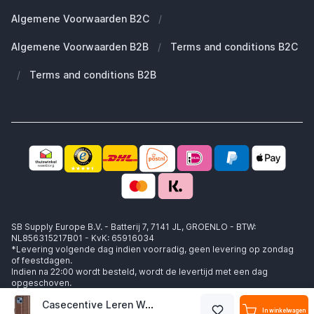
Duurzaamheid
Welke Apple AirPods heb ik?
Reserve onderdelen
Algemene Voorwaarden B2C
/
Werken bij SB Supply
Welke MagSafe heb ik nodig?
Daarom SB Supply
Algemene Voorwaarden B2B
/
Terms and conditions B2C
Working at SB Supply
Groot en uniek assortiment
400.000+ klanten geleverd
/
Terms and conditions B2B
Niet goed, geld terug
Ook jouw zakelijke specialist!
SB Supply Europe B.V. - Batterij 7, 7141 JL, GROENLO - BTW:
NL856315217B01 - KvK: 65916034
*Levering volgende dag indien voorradig, geen levering op zondag
of feestdagen.
Indien na 22:00 wordt besteld, wordt de levertijd met een dag
opgeschoven.
Casecentive Leren Wallet case met sluiting iPhone 14 donkerbruin
In winkelwagen